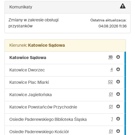
linii:
Komunikaty
Z210
Zmiany w zakresie obsługi
Ostatnia aktualizacja:
przystanków
04.08.2026 11:36
Kierunek:
Katowice Sądowa
1B
Katowice Sądowa
4
Katowice Dworzec
02
Katowice Plac Miarki
01
Katowice Jagiellońska
01
Katowice Powstańców Przychodnie
1
Osiedle Paderewskiego Biblioteka Śląska
01
Osiedle Paderewskiego Kościół