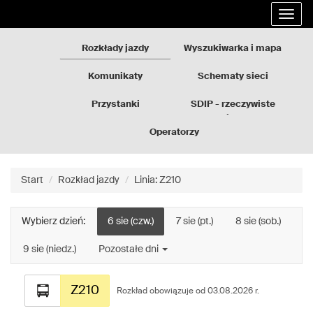
Rozkłady
Przejdź
Rozwi
jazdy
do
nawig
GZM
treści
strony
Rozkłady jazdy
Wyszukiwarka i mapa
Komunikaty
Schematy sieci
Przystanki
SDIP - rzeczywiste
odjazdy
Operatorzy
Start
Rozkład jazdy
Linia: Z210
Wybierz dzień:
6 sie (czw.)
7 sie (pt.)
8 sie (sob.)
9 sie (niedz.)
Pozostałe dni
Rozkład
Z210
jazdy
Rozkład obowiązuje od 03.08.2026 r.
dla