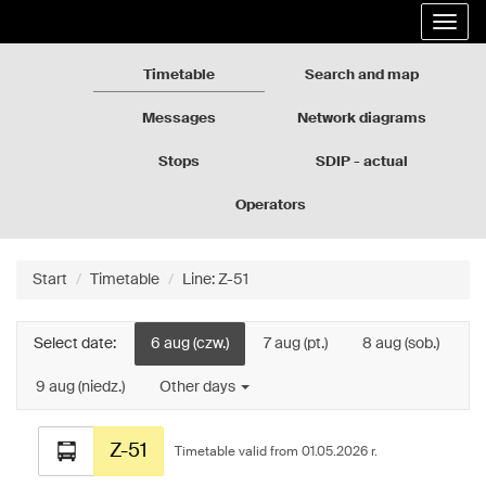
Rozkłady
Go
Expa
jazdy
to
the
GZM
the
navig
page
Timetable
Search and map
content
Messages
Network diagrams
Stops
SDIP - actual
departures
Operators
Start
Timetable
Line: Z-51
Select date:
6 aug (czw.)
7 aug (pt.)
8 aug (sob.)
9 aug (niedz.)
Other days
Timetable
Z-51
for
Timetable valid from 01.05.2026 r.
the