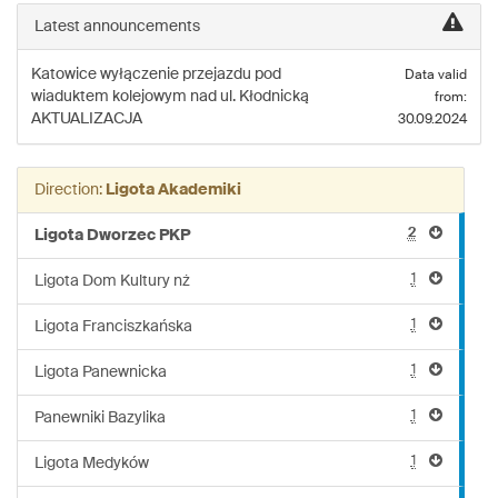
line:
Latest announcements
Z-
51
Katowice
wyłączenie przejazdu pod
Data valid
wiaduktem kolejowym nad ul. Kłodnicką
from:
AKTUALIZACJA
30.09.2024
Direction:
Ligota Akademiki
2
Ligota Dworzec PKP
1
Ligota Dom Kultury nż
1
Ligota Franciszkańska
1
Ligota Panewnicka
1
Panewniki Bazylika
1
Ligota Medyków