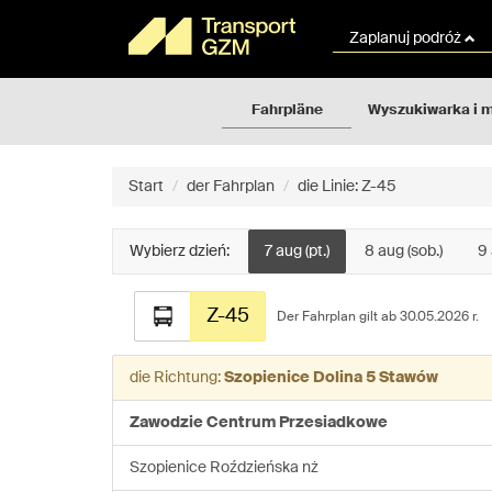
Rozkłady
Gehe
jazdy
zum
Zaplanuj podróż
GZM
Inhalt
der
Seite
Fahrpläne
Wyszukiwarka i 
über
Start
der Fahrplan
die Linie: Z-45
Wybierz dzień:
7 aug (pt.)
8 aug (sob.)
9 
Fahrplan
Z-45
für
Der Fahrplan gilt ab 30.05.2026 r.
die
Linie:
die Richtung:
Szopienice Dolina 5 Stawów
Z-
45
Zawodzie Centrum Przesiadkowe
Szopienice Roździeńska nż