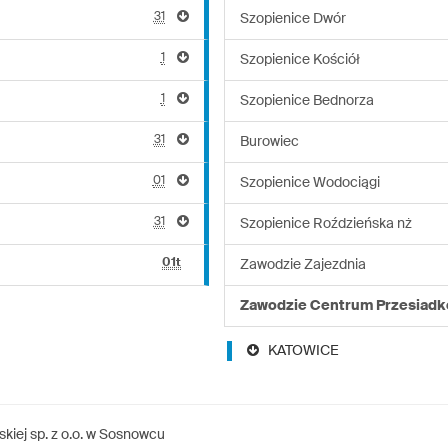
31
Szopienice Dwór
1
Szopienice Kościół
1
Szopienice Bednorza
31
Burowiec
01
Szopienice Wodociągi
31
Szopienice Roździeńska nż
01t
Zawodzie Zajezdnia
Zawodzie Centrum Przesiad
KATOWICE
kiej sp. z o.o. w Sosnowcu