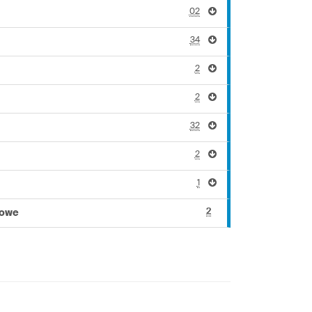
02
34
2
2
32
2
1
2
kowe