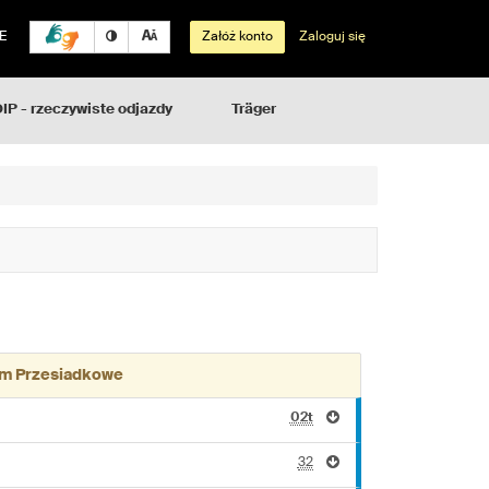
E
Załóż konto
Zaloguj się
IP - rzeczywiste odjazdy
Träger
m Przesiadkowe
02t
32