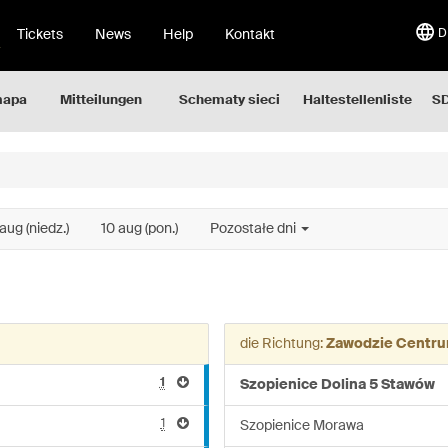
Tickets
News
Help
Kontakt
D
mapa
Mitteilungen
Schematy sieci
Haltestellenliste
SD
aug (niedz.)
10 aug (pon.)
Pozostałe dni
die Richtung:
Zawodzie Centru
1
Szopienice Dolina 5 Stawów
1
Szopienice Morawa