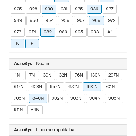
925
928
930
931
935
936
937
949
950
954
959
967
969
972
973
974
982
989
995
998
A4
K
P
Автобус
- Nocna
1N
7N
30N
32N
76N
130N
297N
617N
623N
657N
672N
692N
701N
705N
840N
902N
903N
904N
905N
911N
A4N
Автобус
- Linia metropolitalna