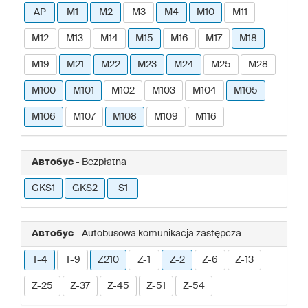
AP
M1
M2
M3
M4
M10
M11
M12
M13
M14
M15
M16
M17
M18
M19
M21
M22
M23
M24
M25
M28
M100
M101
M102
M103
M104
M105
M106
M107
M108
M109
M116
Автобус
- Bezpłatna
GKS1
GKS2
S1
Автобус
- Autobusowa komunikacja zastępcza
T-4
T-9
Z210
Z-1
Z-2
Z-6
Z-13
Z-25
Z-37
Z-45
Z-51
Z-54