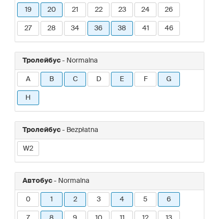
19
20
21
22
23
24
26
27
28
34
36
38
41
46
Тролейбус
- Normalna
A
B
C
D
E
F
G
H
Тролейбус
- Bezpłatna
W2
Автобус
- Normalna
0
1
2
3
4
5
6
7
8
9
10
11
12
13