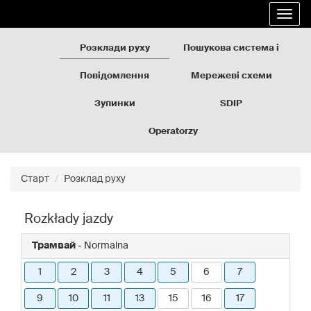
Rozkłady
Перейти
Розго
jazdy
до
навіг
GZM
вмісту
сторінки
Розклади руху
Пошукова система і
карта
Повідомлення
Мережеві схеми
Зупинки
SDIP
Operatorzy
Старт
Розклад руху
Rozkłady jazdy
Трамвай
- Normalna
1
2
3
4
5
6
7
9
10
11
13
15
16
17