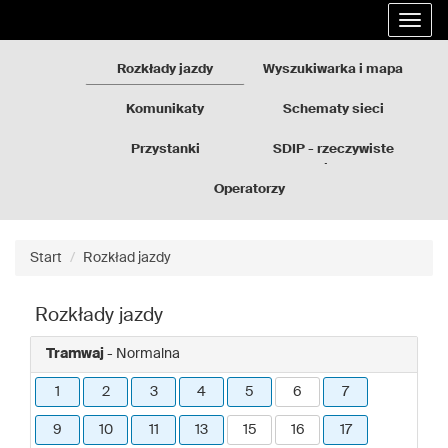
Rozkłady
Przejdź
Rozwi
jazdy
do
nawig
GZM
treści
strony
Rozkłady jazdy
Wyszukiwarka i mapa
Komunikaty
Schematy sieci
Przystanki
SDIP - rzeczywiste
odjazdy
Operatorzy
Start
Rozkład jazdy
Rozkłady jazdy
Tramwaj
- Normalna
1
2
3
4
5
6
7
9
10
11
13
15
16
17