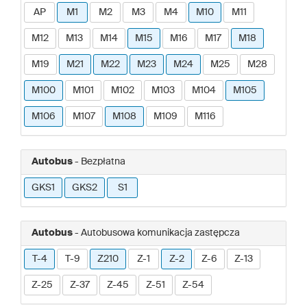
AP
M1
M2
M3
M4
M10
M11
M12
M13
M14
M15
M16
M17
M18
M19
M21
M22
M23
M24
M25
M28
M100
M101
M102
M103
M104
M105
M106
M107
M108
M109
M116
Autobus
- Bezpłatna
GKS1
GKS2
S1
Autobus
- Autobusowa komunikacja zastępcza
T-4
T-9
Z210
Z-1
Z-2
Z-6
Z-13
Z-25
Z-37
Z-45
Z-51
Z-54