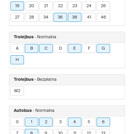
19
20
21
22
23
24
26
27
28
34
36
38
41
46
Trolejbus
- Normalna
A
B
C
D
E
F
G
H
Trolejbus
- Bezpłatna
W2
Autobus
- Normalna
0
1
2
3
4
5
6
7
8
9
10
11
12
13