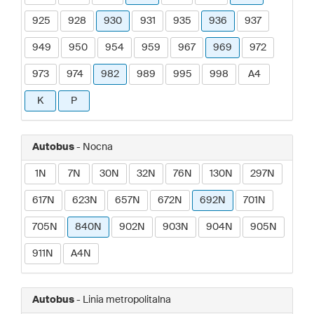
925
928
930
931
935
936
937
949
950
954
959
967
969
972
973
974
982
989
995
998
A4
K
P
Autobus
- Nocna
1N
7N
30N
32N
76N
130N
297N
617N
623N
657N
672N
692N
701N
705N
840N
902N
903N
904N
905N
911N
A4N
Autobus
- Linia metropolitalna