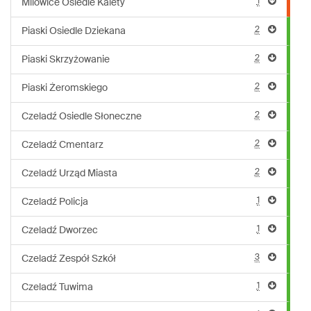
1
Milowice Osiedle Kalety
2
Piaski Osiedle Dziekana
2
Piaski Skrzyżowanie
2
Piaski Żeromskiego
2
Czeladź Osiedle Słoneczne
2
Czeladź Cmentarz
2
Czeladź Urząd Miasta
1
Czeladź Policja
1
Czeladź Dworzec
3
Czeladź Zespół Szkół
1
Czeladź Tuwima