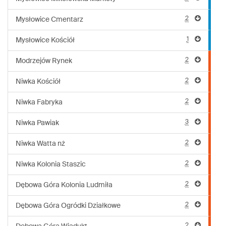
2
Mysłowice Cmentarz
1
Mysłowice Kościół
2
Modrzejów Rynek
2
Niwka Kościół
2
Niwka Fabryka
3
Niwka Pawiak
2
Niwka Watta nż
2
Niwka Kolonia Staszic
2
Dębowa Góra Kolonia Ludmiła
2
Dębowa Góra Ogródki Działkowe
2