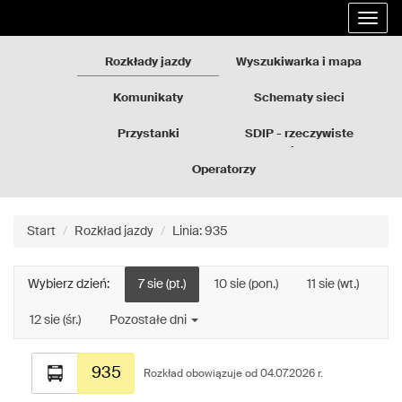
Rozkłady
Przejdź
Rozwi
jazdy
do
nawig
GZM
treści
strony
Rozkłady jazdy
Wyszukiwarka i mapa
Komunikaty
Schematy sieci
Przystanki
SDIP - rzeczywiste
odjazdy
Operatorzy
Start
Rozkład jazdy
Linia: 935
Wybierz dzień:
7 sie (pt.)
10 sie (pon.)
11 sie (wt.)
12 sie (śr.)
Pozostałe dni
Rozkład
935
jazdy
Rozkład obowiązuje od 04.07.2026 r.
dla