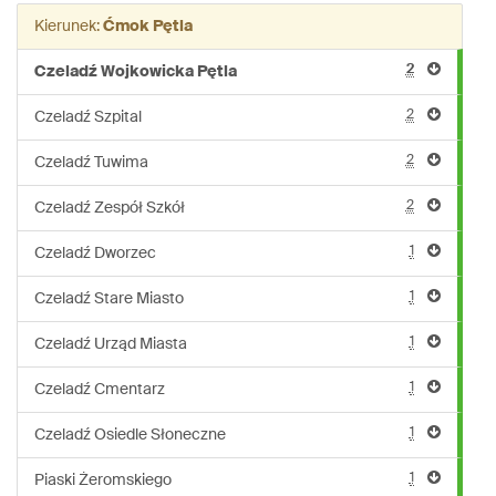
linii:
Kierunek:
Ćmok Pętla
935
2
Czeladź Wojkowicka Pętla
2
Czeladź Szpital
2
Czeladź Tuwima
2
Czeladź Zespół Szkół
1
Czeladź Dworzec
1
Czeladź Stare Miasto
1
Czeladź Urząd Miasta
1
Czeladź Cmentarz
1
Czeladź Osiedle Słoneczne
1
Piaski Żeromskiego