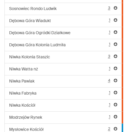
3
Sosnowiec Rondo Ludwik
1
Dębowa Góra Wiadukt
1
Dębowa Góra Ogródki Działkowe
1
Dębowa Góra Kolonia Ludmiła
3
Niwka Kolonia Staszic
1
Niwka Watta nż
4
Niwka Pawiak
1
Niwka Fabryka
1
Niwka Kościół
1
Modrzejów Rynek
2
Mysłowice Kościół