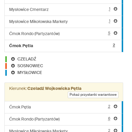
1
Mysłowice Cmentarz
1
Mysłowice Mikołowska Markety
5
Ćmok Rondo (Partyzantów)
2
Ćmok Pętla
CZELADŹ
SOSNOWIEC
MYSŁOWICE
Kierunek:
Czeladź Wojkowicka Pętla
Pokaż przystanki wariantowe
2
Ćmok Pętla
6
Ćmok Rondo (Partyzantów)
2
Mysłowice Mikołowska Markety