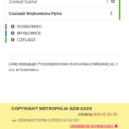
1
Czeladź Szpital
2
Czeladź Wojkowicka Pętla
SOSNOWIEC
MYSŁOWICE
CZELADŹ
Linię obsługuje:
Przedsiębiorstwo Komunikacji Miejskiej sp. z
o.o. w Sosnowcu
COPYRIGHT METROPOLIA GZM 2026
Infolinia
800 16 30 30
ver: 2026.08.07 10758 C:0721.E:1.U:1.G:1.R:1
Ustawienia prywatności