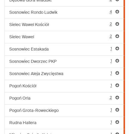
Dębowa Góra Wiadukt
4
Sosnowiec Rondo Ludwik
2
Sielec Wawel Kościół
2
Sielec Wawel
1
Sosnowiec Estakada
1
Sosnowiec Dworzec PKP
1
Sosnowiec Aleja Zwycięstwa
1
Pogoń Kościół
2
Pogoń Orla
1
Pogoń Grota-Roweckiego
1
Rudna Hallera