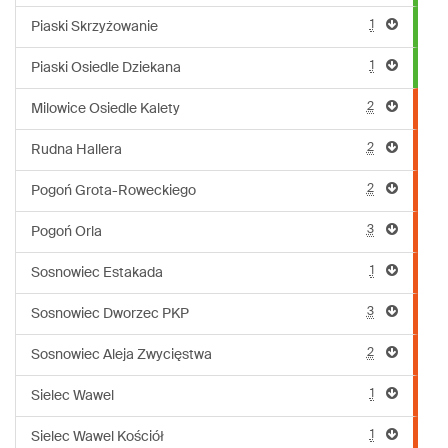
1
Piaski Skrzyżowanie
1
Piaski Osiedle Dziekana
2
Milowice Osiedle Kalety
2
Rudna Hallera
2
Pogoń Grota-Roweckiego
3
Pogoń Orla
1
Sosnowiec Estakada
3
Sosnowiec Dworzec PKP
2
Sosnowiec Aleja Zwycięstwa
1
Sielec Wawel
1
Sielec Wawel Kościół