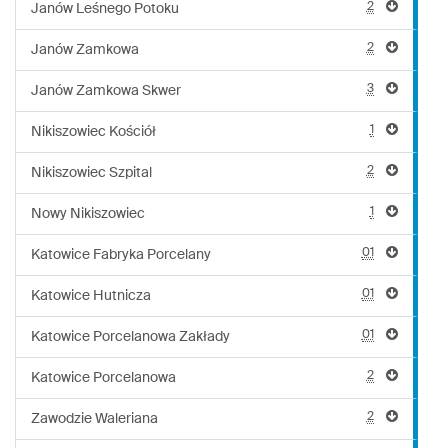
2
Janów Leśnego Potoku
2
Janów Zamkowa
3
Janów Zamkowa Skwer
1
Nikiszowiec Kościół
2
Nikiszowiec Szpital
1
Nowy Nikiszowiec
01
Katowice Fabryka Porcelany
01
Katowice Hutnicza
01
Katowice Porcelanowa Zakłady
2
Katowice Porcelanowa
2
Zawodzie Waleriana