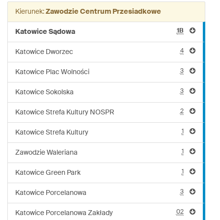
linii:
Kierunek:
Zawodzie Centrum Przesiadkowe
930
1B
Katowice Sądowa
4
Katowice Dworzec
3
Katowice Plac Wolności
3
Katowice Sokolska
2
Katowice Strefa Kultury NOSPR
1
Katowice Strefa Kultury
1
Zawodzie Waleriana
1
Katowice Green Park
3
Katowice Porcelanowa
02
Katowice Porcelanowa Zakłady