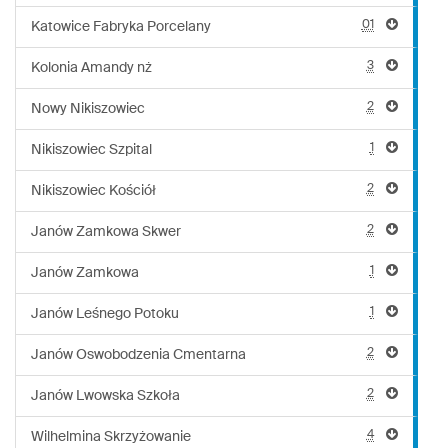
01
Katowice Fabryka Porcelany
3
Kolonia Amandy nż
2
Nowy Nikiszowiec
1
Nikiszowiec Szpital
2
Nikiszowiec Kościół
2
Janów Zamkowa Skwer
1
Janów Zamkowa
1
Janów Leśnego Potoku
2
Janów Oswobodzenia Cmentarna
2
Janów Lwowska Szkoła
4
Wilhelmina Skrzyżowanie