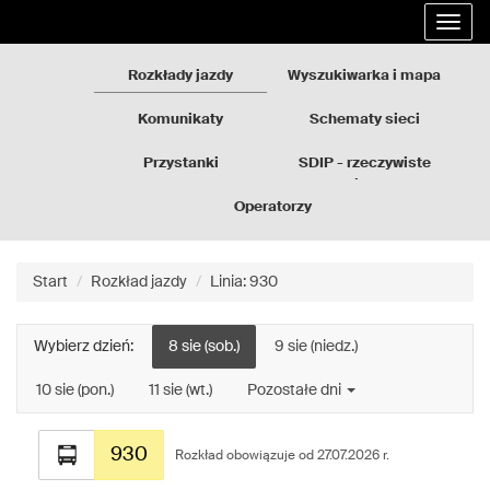
Rozkłady
Przejdź
Rozwi
jazdy
do
nawig
GZM
treści
strony
Rozkłady jazdy
Wyszukiwarka i mapa
Komunikaty
Schematy sieci
Przystanki
SDIP - rzeczywiste
odjazdy
Operatorzy
Start
Rozkład jazdy
Linia: 930
Wybierz dzień:
8 sie (sob.)
9 sie (niedz.)
10 sie (pon.)
11 sie (wt.)
Pozostałe dni
Rozkład
930
jazdy
Rozkład obowiązuje od 27.07.2026 r.
dla