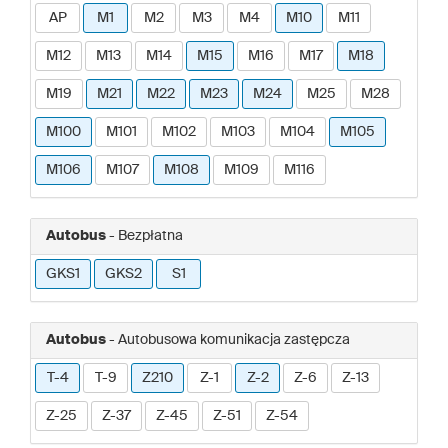
AP
M1
M2
M3
M4
M10
M11
M12
M13
M14
M15
M16
M17
M18
M19
M21
M22
M23
M24
M25
M28
M100
M101
M102
M103
M104
M105
M106
M107
M108
M109
M116
Autobus
- Bezpłatna
GKS1
GKS2
S1
Autobus
- Autobusowa komunikacja zastępcza
T-4
T-9
Z210
Z-1
Z-2
Z-6
Z-13
Z-25
Z-37
Z-45
Z-51
Z-54