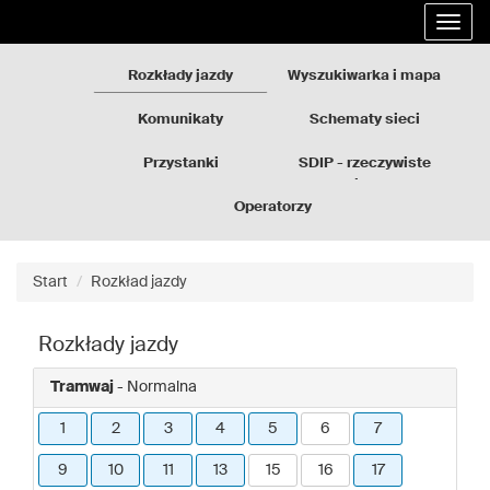
Rozkłady
Przejdź
Rozwi
jazdy
do
nawig
GZM
treści
strony
Rozkłady jazdy
Wyszukiwarka i mapa
Komunikaty
Schematy sieci
Przystanki
SDIP - rzeczywiste
odjazdy
Operatorzy
Start
Rozkład jazdy
Rozkłady jazdy
Tramwaj
- Normalna
1
2
3
4
5
6
7
9
10
11
13
15
16
17