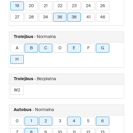
19
20
21
22
23
24
26
27
28
34
36
38
41
46
Trolejbus
- Normalna
A
B
C
D
E
F
G
H
Trolejbus
- Bezpłatna
W2
Autobus
- Normalna
0
1
2
3
4
5
6
7
8
9
10
11
12
13