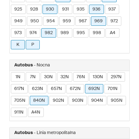
925
928
930
931
935
936
937
949
950
954
959
967
969
972
973
974
982
989
995
998
A4
K
P
Autobus
- Nocna
1N
7N
30N
32N
76N
130N
297N
617N
623N
657N
672N
692N
701N
705N
840N
902N
903N
904N
905N
911N
A4N
Autobus
- Linia metropolitalna