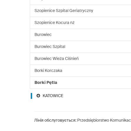
Szopienice Szpital Geriatryczny
Szopienice Kocura nż
Burowiec
Burowiec Szpital
Burowiec Wieża Ciśnień
Borki Korczaka
Borki Pętla
KATOWICE
Лінія обслуговується:
Przedsiębiorstwo Komunikacji 