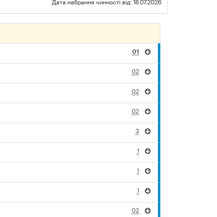
Дата набрання чинності від: 18.07.2026
01
02
02
02
3
1
1
1
02