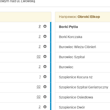
jowym nad ul. Lwowską
Напрямок:
Obroki Elkop
2
Borki Pętla
2
Borki Korczaka
2
Burowiec Wieża Ciśnień
02
Burowiec Szpital
2
Burowiec
1
Szopienice Kocura nż
02
Szopienice Szpital Geriatryczny
02
Szopienice Osiedlowa
2
Szopienice Dwór