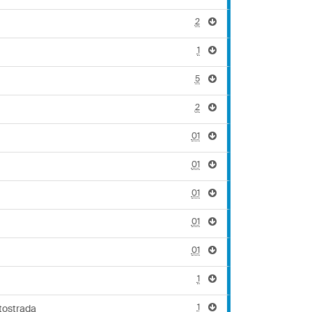
2
1
5
2
01
01
01
01
01
1
1
tostrada