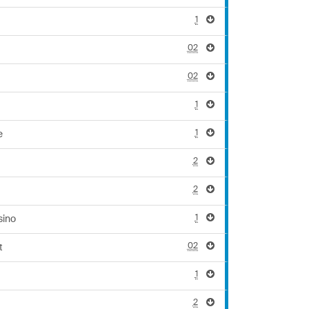
1
02
02
1
1
e
2
2
1
sino
02
t
1
2