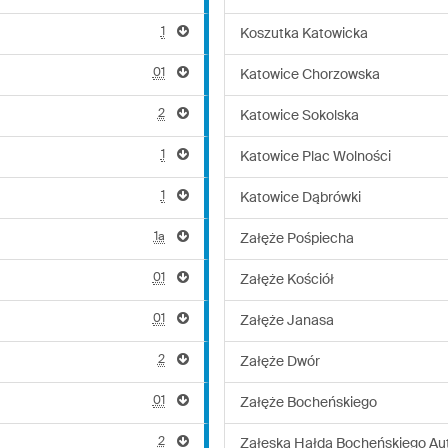
1
Koszutka Katowicka
01
Katowice Chorzowska
2
Katowice Sokolska
1
Katowice Plac Wolności
1
Katowice Dąbrówki
1a
Załęże Pośpiecha
01
Załęże Kościół
01
Załęże Janasa
2
Załęże Dwór
01
Załęże Bocheńskiego
2
Załęska Hałda Bocheńskiego Au