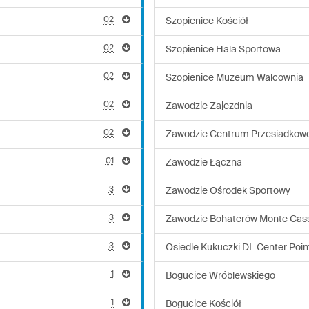
02
Szopienice Kościół
02
Szopienice Hala Sportowa
02
Szopienice Muzeum Walcownia
02
Zawodzie Zajezdnia
02
Zawodzie Centrum Przesiadkow
01
Zawodzie Łączna
3
Zawodzie Ośrodek Sportowy
3
Zawodzie Bohaterów Monte Cas
3
Osiedle Kukuczki DL Center Poin
1
Bogucice Wróblewskiego
1
Bogucice Kościół