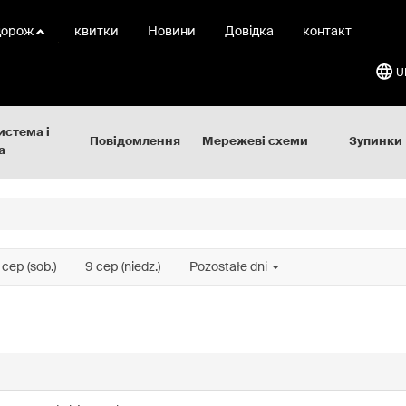
дорож
квитки
Новини
Довідка
контакт
U
истема і
Повідомлення
Мережеві схеми
Зупинки
а
 сер (sob.)
9 сер (niedz.)
Pozostałe dni