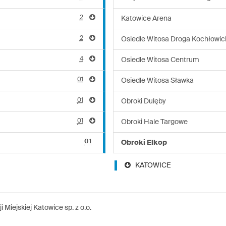
2
Katowice Arena
2
Osiedle Witosa Droga Kochłowic
4
Osiedle Witosa Centrum
01
Osiedle Witosa Sławka
01
Obroki Dulęby
01
Obroki Hale Targowe
01
Obroki Elkop
KATOWICE
Miejskiej Katowice sp. z o.o.