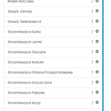
1
Reden Korczaka
1
Staszic Ziemby
1
Staszic Świerkowa nż
1
Strzemieszyce Sulno
1
Strzemieszyce Jamki
1
Strzemieszyce Stacyjna
1
Strzemieszyce Kościół
1
Strzemieszyce Ordona Przejazd Kolejowy
1
Strzemieszyce Srocza Góra
1
Strzemieszyce Fabryka
1
Strzemieszyce Krzyż