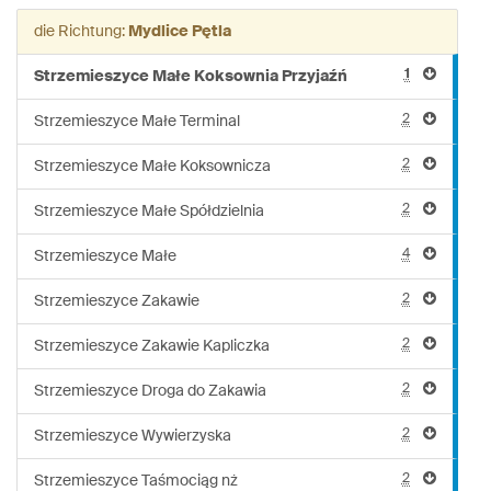
die Richtung:
Mydlice Pętla
1
Strzemieszyce Małe Koksownia Przyjaźń
2
Strzemieszyce Małe Terminal
2
Strzemieszyce Małe Koksownicza
2
Strzemieszyce Małe Spółdzielnia
4
Strzemieszyce Małe
2
Strzemieszyce Zakawie
2
Strzemieszyce Zakawie Kapliczka
2
Strzemieszyce Droga do Zakawia
2
Strzemieszyce Wywierzyska
2
Strzemieszyce Taśmociąg nż