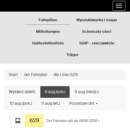
Rozkłady
Gehe
Entfal
jazdy
zum
die
GZM
Inhalt
Navig
der
Fahrpläne
Wyszukiwarka i mapa
Seite
über
Mitteilungen
Schematy sieci
Haltestellenliste
SDIP - rzeczywiste
odjazdy
Träger
Start
der Fahrplan
die Linie: 629
Wybierz dzień:
8 aug (sob.)
9 aug (niedz.)
10 aug (pon.)
11 aug (wt.)
Pozostałe dni
Fahrplan
629
für
Der Fahrplan gilt ab 09.06.2026 r.
die