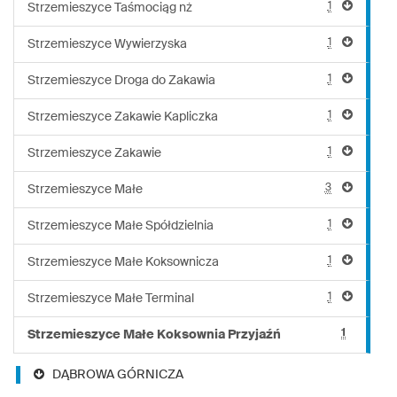
1
Strzemieszyce Taśmociąg nż
1
Strzemieszyce Wywierzyska
1
Strzemieszyce Droga do Zakawia
1
Strzemieszyce Zakawie Kapliczka
1
Strzemieszyce Zakawie
3
Strzemieszyce Małe
1
Strzemieszyce Małe Spółdzielnia
1
Strzemieszyce Małe Koksownicza
1
Strzemieszyce Małe Terminal
1
Strzemieszyce Małe Koksownia Przyjaźń
DĄBROWA GÓRNICZA