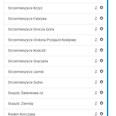
2
Strzemieszyce Krzyż
2
Strzemieszyce Fabryka
2
Strzemieszyce Srocza Góra
2
Strzemieszyce Ordona Przejazd Kolejowy
2
Strzemieszyce Kościół
2
Strzemieszyce Stacyjna
2
Strzemieszyce Jamki
2
Strzemieszyce Sulno
2
Staszic Świerkowa nż
2
Staszic Ziemby
2
Reden Korczaka