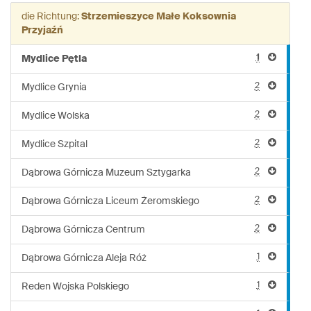
Linie:
die Richtung:
Strzemieszyce Małe Koksownia
629
Przyjaźń
1
Mydlice Pętla
2
Mydlice Grynia
2
Mydlice Wolska
2
Mydlice Szpital
2
Dąbrowa Górnicza Muzeum Sztygarka
2
Dąbrowa Górnicza Liceum Żeromskiego
2
Dąbrowa Górnicza Centrum
1
Dąbrowa Górnicza Aleja Róż
1
Reden Wojska Polskiego