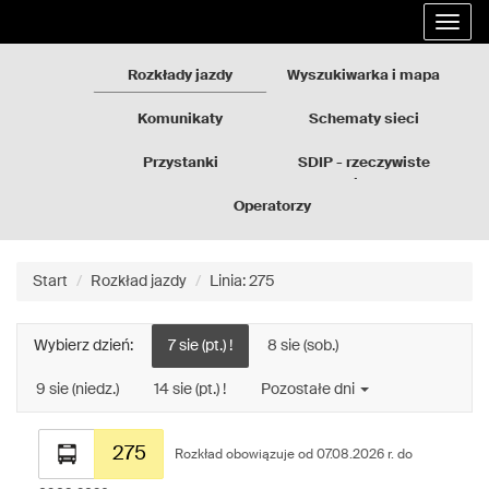
Rozkłady
Przejdź
Rozwi
jazdy
do
nawig
GZM
treści
strony
Rozkłady jazdy
Wyszukiwarka i mapa
Komunikaty
Schematy sieci
Przystanki
SDIP - rzeczywiste
odjazdy
Operatorzy
Start
Rozkład jazdy
Linia: 275
Wybierz dzień:
7 sie (pt.) !
8 sie (sob.)
9 sie (niedz.)
14 sie (pt.) !
Pozostałe dni
Rozkład
275
jazdy
Rozkład obowiązuje od 07.08.2026 r. do
dla