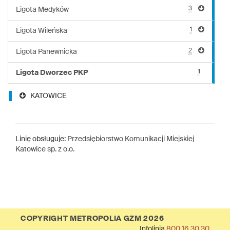
3
Ligota Medyków
1
Ligota Wileńska
2
Ligota Panewnicka
1
Ligota Dworzec PKP
KATOWICE
Linię obsługuje:
Przedsiębiorstwo Komunikacji Miejskiej
Katowice sp. z o.o.
COPYRIGHT METROPOLIA GZM 2026
Infolinia
800 16 30 30