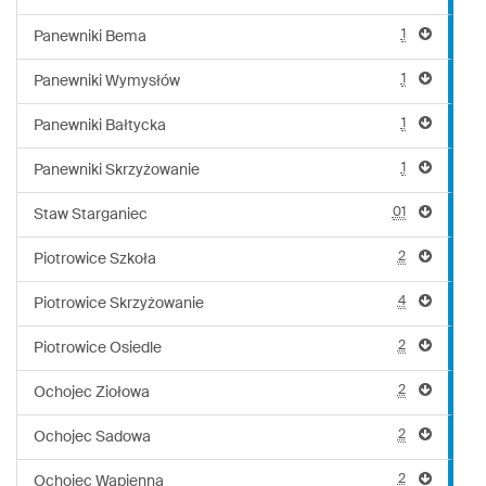
1
Panewniki Bema
1
Panewniki Wymysłów
1
Panewniki Bałtycka
1
Panewniki Skrzyżowanie
01
Staw Starganiec
2
Piotrowice Szkoła
4
Piotrowice Skrzyżowanie
2
Piotrowice Osiedle
2
Ochojec Ziołowa
2
Ochojec Sadowa
2
Ochojec Wapienna