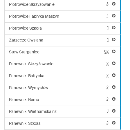
3
Piotrowice Skrzyżowanie
4
Piotrowice Fabryka Maszyn
1
Piotrowice Szkoła
1
Zarzecze Owsiana
02
Staw Starganiec
2
Panewniki Skrzyżowanie
2
Panewniki Bałtycka
2
Panewniki Wymysłów
2
Panewniki Bema
1
Panewniki Wietnamska nż
2
Panewniki Szkoła