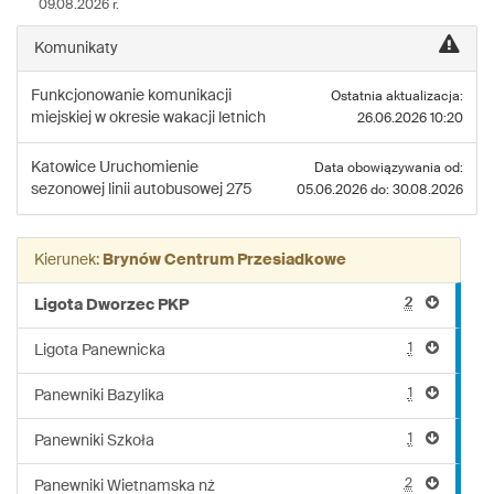
09.08.2026 r.
linii:
275
Komunikaty
Funkcjonowanie komunikacji
Ostatnia aktualizacja:
miejskiej w okresie wakacji letnich
26.06.2026 10:20
Katowice
Uruchomienie
Data obowiązywania od:
sezonowej linii autobusowej 275
05.06.2026 do: 30.08.2026
Kierunek:
Brynów Centrum Przesiadkowe
2
Ligota Dworzec PKP
1
Ligota Panewnicka
1
Panewniki Bazylika
1
Panewniki Szkoła
2
Panewniki Wietnamska nż