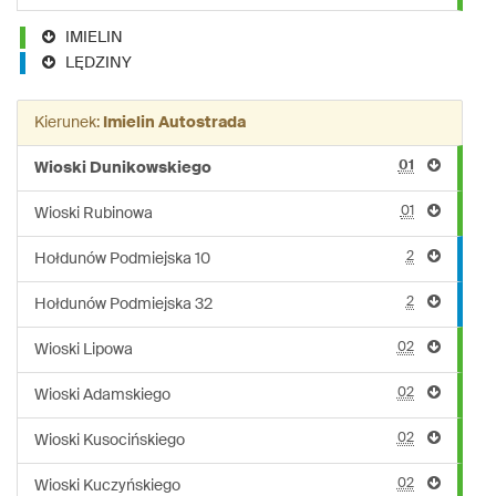
IMIELIN
LĘDZINY
Kierunek:
Imielin Autostrada
01
Wioski Dunikowskiego
01
Wioski Rubinowa
2
Hołdunów Podmiejska 10
2
Hołdunów Podmiejska 32
02
Wioski Lipowa
02
Wioski Adamskiego
02
Wioski Kusocińskiego
02
Wioski Kuczyńskiego