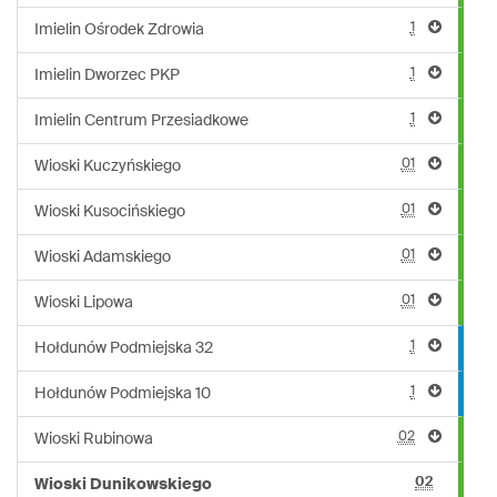
1
Imielin Ośrodek Zdrowia
1
Imielin Dworzec PKP
1
Imielin Centrum Przesiadkowe
01
Wioski Kuczyńskiego
01
Wioski Kusocińskiego
01
Wioski Adamskiego
01
Wioski Lipowa
1
Hołdunów Podmiejska 32
1
Hołdunów Podmiejska 10
02
Wioski Rubinowa
02
Wioski Dunikowskiego