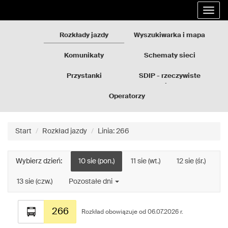
Rozkłady
Przejdź
Rozwi
jazdy
do
nawig
GZM
treści
strony
Rozkłady jazdy
Wyszukiwarka i mapa
Komunikaty
Schematy sieci
Przystanki
SDIP - rzeczywiste
odjazdy
Operatorzy
Start
Rozkład jazdy
Linia: 266
Wybierz dzień:
10 sie (pon.)
11 sie (wt.)
12 sie (śr.)
13 sie (czw.)
Pozostałe dni
Rozkład
266
jazdy
Rozkład obowiązuje od 06.07.2026 r.
dla