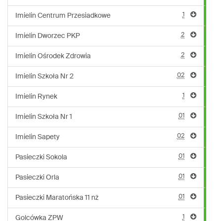
1
Imielin Centrum Przesiadkowe
2
Imielin Dworzec PKP
2
Imielin Ośrodek Zdrowia
02
Imielin Szkoła Nr 2
1
Imielin Rynek
01
Imielin Szkoła Nr 1
02
Imielin Sapety
01
Pasieczki Sokola
01
Pasieczki Orla
01
Pasieczki Maratońska 11 nż
1
Golcówka ZPW