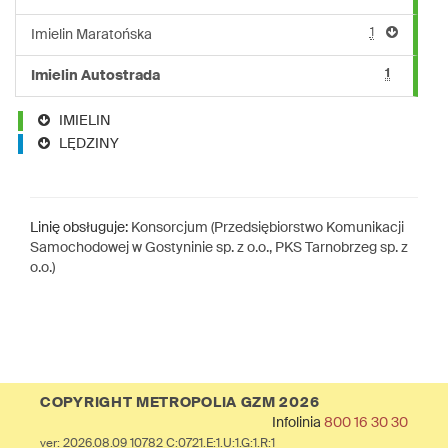
1
Imielin Maratońska
1
Imielin Autostrada
IMIELIN
LĘDZINY
Linię obsługuje:
Konsorcjum (Przedsiębiorstwo Komunikacji
Samochodowej w Gostyninie sp. z o.o., PKS Tarnobrzeg sp. z
o.o.)
COPYRIGHT METROPOLIA GZM 2026
Infolinia
800 16 30 30
ver: 2026.08.09 10782 C:0721.E:1.U:1.G:1.R:1