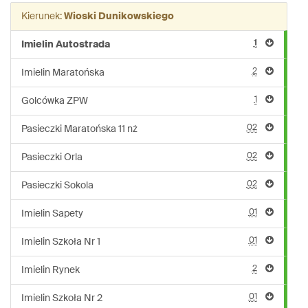
linii:
Kierunek:
Wioski Dunikowskiego
266
1
Imielin Autostrada
2
Imielin Maratońska
1
Golcówka ZPW
02
Pasieczki Maratońska 11 nż
02
Pasieczki Orla
02
Pasieczki Sokola
01
Imielin Sapety
01
Imielin Szkoła Nr 1
2
Imielin Rynek
01
Imielin Szkoła Nr 2