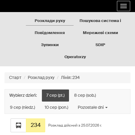
Rozkłady
Перейти
Розго
jazdy
до
навіг
GZM
вмісту
сторінки
Розклади руху
Пошукова система і
карта
Повідомлення
Мережеві схеми
Зупинки
SDIP
Operatorzy
Старт
Розклад руху
Лінія: 234
Wybierz dzień:
7 сер (pt.)
8 сер (sob.)
9 сер (niedz.)
10 сер (pon.)
Pozostałe dni
Розклад
234
руху
Розклад дійсний з 25.07.2026 r.
лінії: