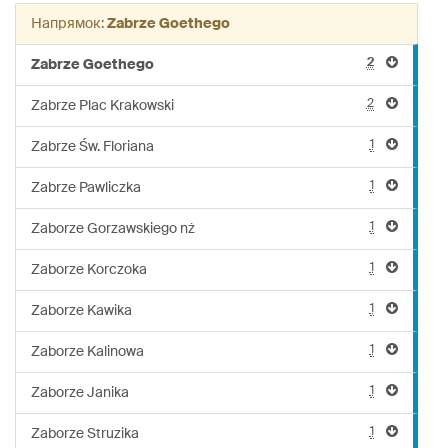
234
Напрямок:
Zabrze Goethego
2
Zabrze Goethego
2
Zabrze Plac Krakowski
1
Zabrze Św. Floriana
1
Zabrze Pawliczka
1
Zaborze Gorzawskiego nż
1
Zaborze Korczoka
1
Zaborze Kawika
1
Zaborze Kalinowa
1
Zaborze Janika
1
Zaborze Struzika