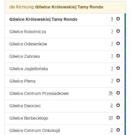
Linie:
die Richtung:
Gliwice Królewskiej Tamy Rondo
224
1
Gliwice Królewskiej Tamy Rondo
1
Gliwice Robotnicza
1
Gliwice Odlewników
1
Gliwice Zabrska
1
Gliwice Jagiellońska
1
Gliwice Piwna
18
Gliwice Centrum Przesiadkowe
2
Gliwice Dworzec
01
Gliwice Berbeckiego
2
Gliwice Centrum Onkologii