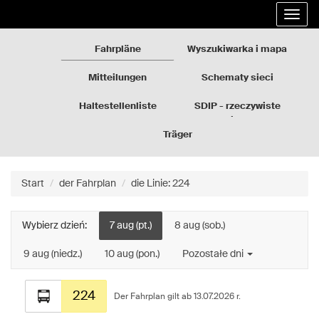
Rozkłady
Gehe
Entfal
jazdy
zum
die
GZM
Inhalt
Navig
der
Fahrpläne
Wyszukiwarka i mapa
Seite
über
Mitteilungen
Schematy sieci
Haltestellenliste
SDIP - rzeczywiste
odjazdy
Träger
Start
der Fahrplan
die Linie: 224
Wybierz dzień:
7 aug (pt.)
8 aug (sob.)
9 aug (niedz.)
10 aug (pon.)
Pozostałe dni
Fahrplan
224
für
Der Fahrplan gilt ab 13.07.2026 r.
die