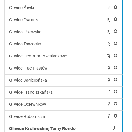
2
Gliwice Śliwki
01
Gliwice Dworska
01
Gliwice Uszczyka
2
Gliwice Toszecka
12
Gliwice Centrum Przesiadkowe
2
Gliwice Plac Piastów
2
Gliwice Jagiellońska
1
Gliwice Franciszkańska
2
Gliwice Odlewników
2
Gliwice Robotnicza
1
Gliwice Królewskiej Tamy Rondo