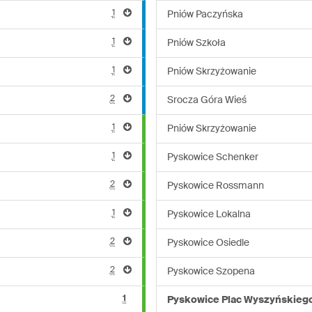
1
Pniów Paczyńska
1
Pniów Szkoła
1
Pniów Skrzyżowanie
2
Srocza Góra Wieś
1
Pniów Skrzyżowanie
1
Pyskowice Schenker
2
Pyskowice Rossmann
1
Pyskowice Lokalna
2
Pyskowice Osiedle
2
Pyskowice Szopena
1
Pyskowice Plac Wyszyńskieg