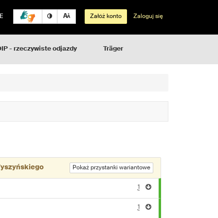
E
Załóż konto
Zaloguj się
IP - rzeczywiste odjazdy
Träger
Wyszyńskiego
Pokaż przystanki wariantowe
1
1