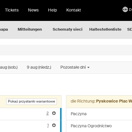
Tickets
News
Help
Kontakt
D
mapa
Mitteilungen
Schematy sieci
Haltestellenliste
SD
aug (sob.)
9 aug (niedz.)
Pozostałe dni
die Richtung:
Pyskowice Plac 
Pokaż przystanki wariantowe
2
Paczyna
1
Paczyna Ogrodnictwo