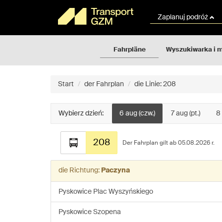
Rozkłady
Gehe
jazdy
zum
Zaplanuj podróż
GZM
Inhalt
der
Seite
Fahrpläne
Wyszukiwarka i 
über
Start
der Fahrplan
die Linie: 208
Wybierz dzień:
6 aug (czw.)
7 aug (pt.)
8 
Fahrplan
208
für
Der Fahrplan gilt ab 05.08.2026 r.
die
Linie:
die Richtung:
Paczyna
208
Pyskowice Plac Wyszyńskiego
Pyskowice Szopena