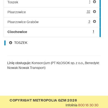
1
Toszek
32
Pisarzowice
3
Pisarzowice Grabów
1
Ciochowice
TOSZEK
Linię obsługuje:
Konsorcjum (PT KŁOSOK sp. z o.o., Benedykt
Nowak Nowak Transport)
COPYRIGHT METROPOLIA GZM 2026
Infolinia
800 16 30 30