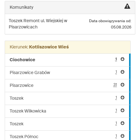
linii:
Komunikaty
206
Toszek
Remont ul. Wiejskiej w
Data obowiązywania od:
Pisarzowicach
05.08.2026
Kierunek:
Kotliszowice Wieś
1
Ciochowice
1
Pisarzowice Grabów
31
Pisarzowice
1
Toszek
1
Toszek Wilkowicka
1
Toszek
1
Toszek Północ