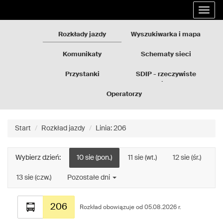
Rozkłady
Przejdź
Rozwi
jazdy
do
nawig
GZM
treści
strony
Rozkłady jazdy
Wyszukiwarka i mapa
Komunikaty
Schematy sieci
Przystanki
SDIP - rzeczywiste
odjazdy
Operatorzy
Start
Rozkład jazdy
Linia: 206
Wybierz dzień:
10 sie (pon.)
11 sie (wt.)
12 sie (śr.)
13 sie (czw.)
Pozostałe dni
Rozkład
206
jazdy
Rozkład obowiązuje od 05.08.2026 r.
dla