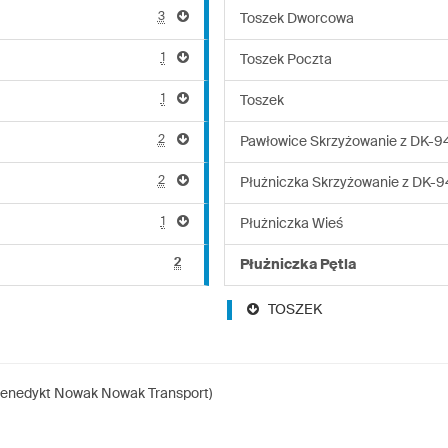
3
Toszek Dworcowa
1
Toszek Poczta
1
Toszek
2
Pawłowice Skrzyżowanie z DK-9
2
Płużniczka Skrzyżowanie z DK-9
1
Płużniczka Wieś
2
Płużniczka Pętla
TOSZEK
 Benedykt Nowak Nowak Transport)