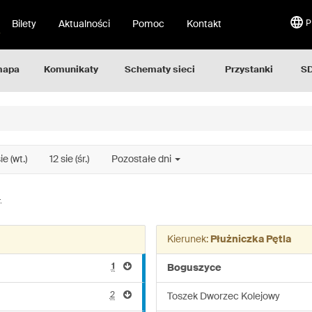
Bilety
Aktualności
Pomoc
Kontakt
P
mapa
Komunikaty
Schematy sieci
Przystanki
SD
sie (wt.)
12 sie (śr.)
Pozostałe dni
.
Kierunek:
Płużniczka Pętla
1
Boguszyce
2
Toszek Dworzec Kolejowy