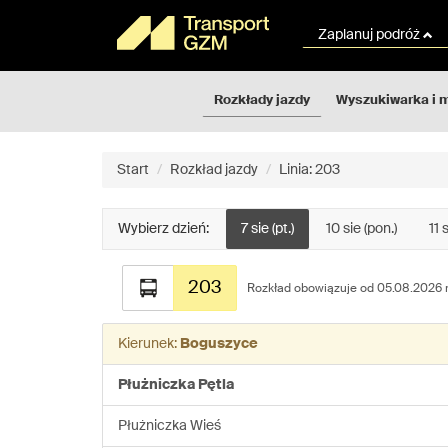
Rozkłady
Przejdź
jazdy
do
Zaplanuj podróż
GZM
treści
strony
Rozkłady jazdy
Wyszukiwarka i 
Start
Rozkład jazdy
Linia: 203
Wybierz dzień:
7 sie (pt.)
10 sie (pon.)
11 
Rozkład
203
jazdy
Rozkład obowiązuje od 05.08.2026 r
dla
linii:
Kierunek:
Boguszyce
203
Płużniczka Pętla
Płużniczka Wieś