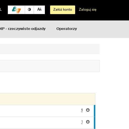
L
Załóż konto
Zaloguj się
IP - rzeczywiste odjazdy
Operatorzy
1
1