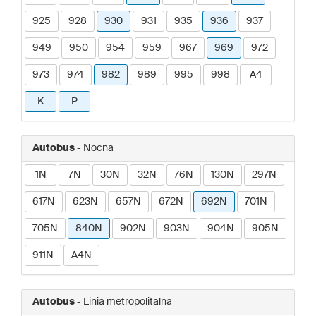
925
928
930
931
935
936
937
949
950
954
959
967
969
972
973
974
982
989
995
998
A4
K
P
Autobus
- Nocna
1N
7N
30N
32N
76N
130N
297N
617N
623N
657N
672N
692N
701N
705N
840N
902N
903N
904N
905N
911N
A4N
Autobus
- Linia metropolitalna