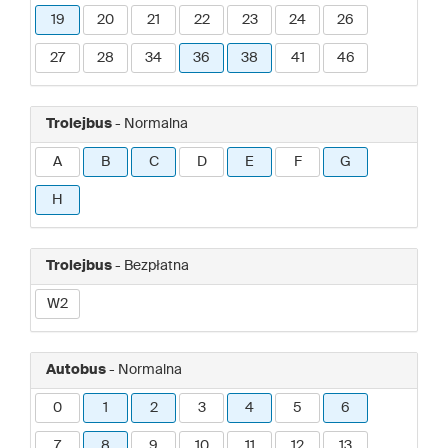
19
20
21
22
23
24
26
27
28
34
36
38
41
46
Trolejbus
- Normalna
A
B
C
D
E
F
G
H
Trolejbus
- Bezpłatna
W2
Autobus
- Normalna
0
1
2
3
4
5
6
7
8
9
10
11
12
13