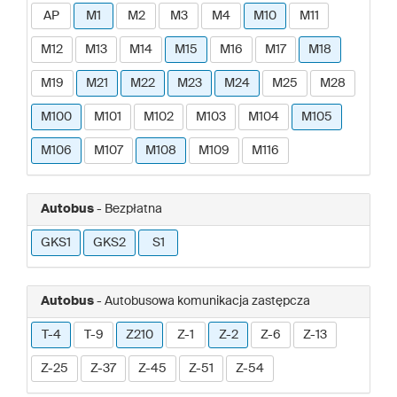
AP
M1
M2
M3
M4
M10
M11
M12
M13
M14
M15
M16
M17
M18
M19
M21
M22
M23
M24
M25
M28
M100
M101
M102
M103
M104
M105
M106
M107
M108
M109
M116
Autobus
- Bezpłatna
GKS1
GKS2
S1
Autobus
- Autobusowa komunikacja zastępcza
T-4
T-9
Z210
Z-1
Z-2
Z-6
Z-13
Z-25
Z-37
Z-45
Z-51
Z-54