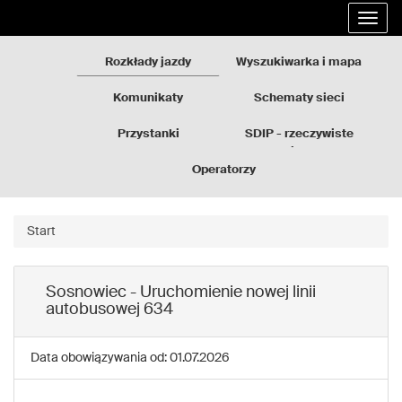
Rozkłady
Przejdź
Rozwi
jazdy
do
nawig
GZM
treści
strony
Rozkłady jazdy
Wyszukiwarka i mapa
Komunikaty
Schematy sieci
Przystanki
SDIP - rzeczywiste
odjazdy
Operatorzy
Start
Sosnowiec - Uruchomienie nowej linii
autobusowej 634
Data obowiązywania od: 01.07.2026