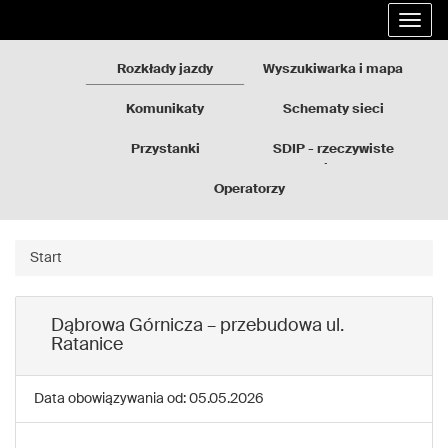
Rozkłady
Przejdź
Rozwi
jazdy
do
nawig
GZM
treści
strony
Rozkłady jazdy
Wyszukiwarka i mapa
Komunikaty
Schematy sieci
Przystanki
SDIP - rzeczywiste
odjazdy
Operatorzy
Start
Dąbrowa Górnicza – przebudowa ul.
Ratanice
Data obowiązywania od: 05.05.2026