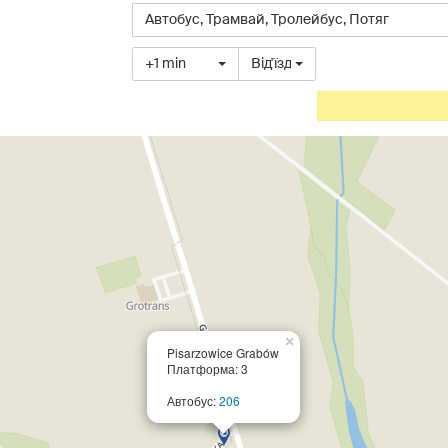
Виберіть
Автобус
,
Трамвай
,
Тролейбус
,
Потяг
тип
транспортного
Виберіть
+1 min
Від'їзд
засобу
час
прибуття
або
відправлення
×
Pisarzowice Grabów
Платформа: 3
Автобус:
206