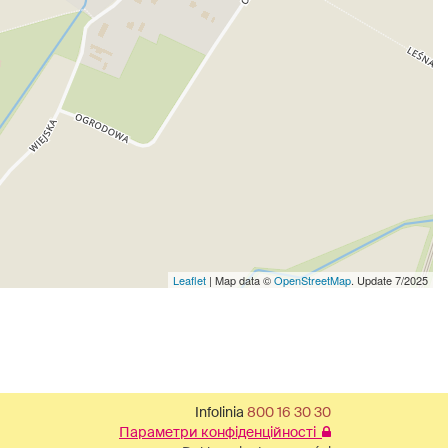
Leaflet
| Map data ©
OpenStreetMap
. Update 7/2025
Infolinia
800 16 30 30
Параметри конфіденційності