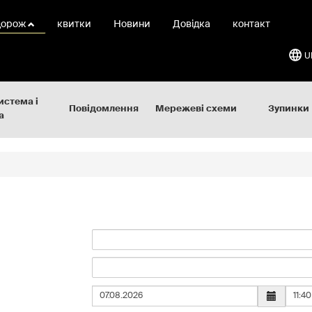
дорож
квитки
Новини
Довідка
контакт
U
истема і
Повідомлення
Мережеві схеми
Зупинки
а
Час