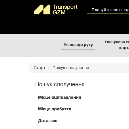
Rozkłady
Перейти
jazdy
до
Плануйте свою по
GZM
вмісту
сторінки
Пошукова с
Розклади руху
карт
Старт
Пошук сполучення
Пошук сполучення
Місце відправлення
Місце прибуття
Дата, час