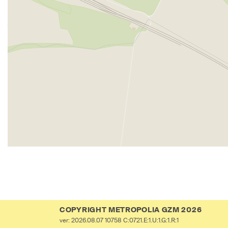
COPYRIGHT METROPOLIA GZM 2026
ver: 2026.08.07 10758 C:0721.E:1.U:1.G:1.R:1