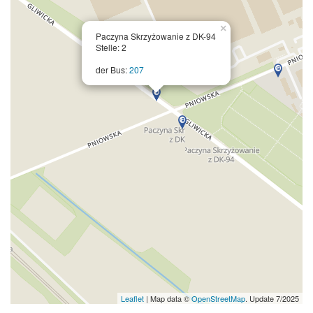
×
Paczyna Skrzyżowanie z DK-94
Stelle: 2
der Bus:
207
Leaflet
| Map data ©
OpenStreetMap
. Update 7/2025