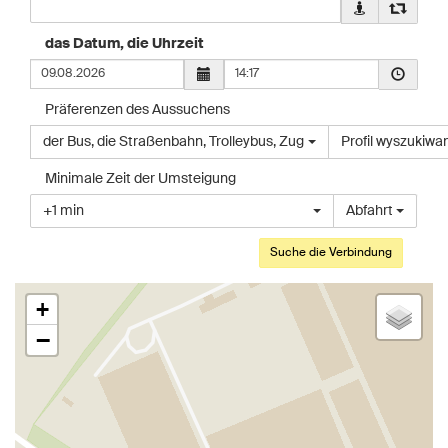
Pobierz
Zamień
punktu
dane
miejscam
startowe
geolokalizacyj
punkt
das Datum, die Uhrzeit
z
dla
początko
Uhrzeit
twojego
punktu
z
urządzen
docelowego
końcowy
Präferenzen des Aussuchens
z
Wybierz
Wybierz
der Bus
,
die Straßenbahn
,
Trolleybus
,
Zug
twojego
Profil wyszukiwani
typ
opcjonalny
urządzenia
pojazdu
profil
Minimale Zeit der Umsteigung
wyszukiwania
Wybierz
+1 min
Abfahrt
połączenia
czas
przyjazdu
lub
odjazdu
+
−