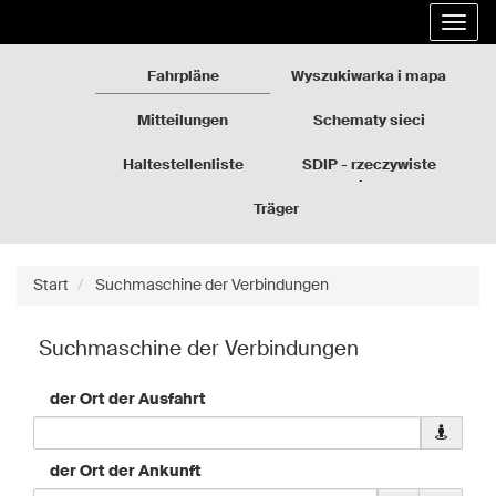
Rozkłady
Gehe
Entfal
jazdy
zum
die
GZM
Inhalt
Navig
der
Fahrpläne
Wyszukiwarka i mapa
Seite
über
Mitteilungen
Schematy sieci
Haltestellenliste
SDIP - rzeczywiste
odjazdy
Träger
Start
Suchmaschine der Verbindungen
Suchmaschine der Verbindungen
der Ort der Ausfahrt
Pobierz
dane
geolokali
der Ort der Ankunft
dla