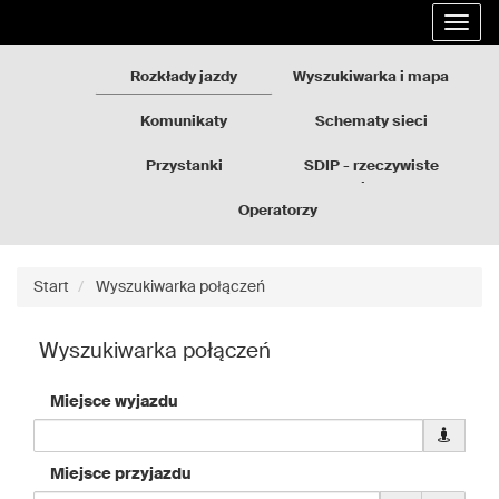
Rozkłady
Przejdź
Rozwi
jazdy
do
nawig
GZM
treści
strony
Rozkłady jazdy
Wyszukiwarka i mapa
Komunikaty
Schematy sieci
Przystanki
SDIP - rzeczywiste
odjazdy
Operatorzy
Start
Wyszukiwarka połączeń
Wyszukiwarka połączeń
Miejsce wyjazdu
Pobierz
dane
geolokali
Miejsce przyjazdu
dla