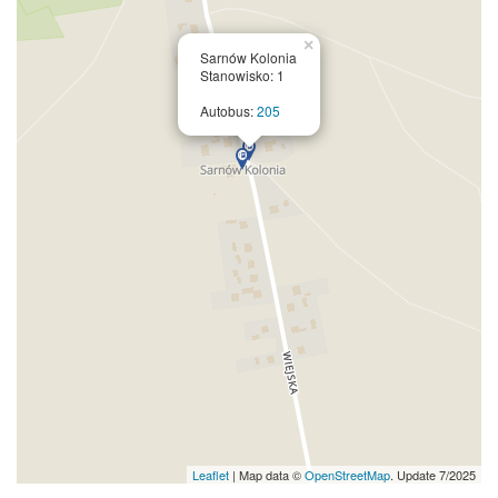
×
Sarnów Kolonia
Stanowisko: 1
Autobus:
205
Leaflet
| Map data ©
OpenStreetMap
. Update 7/2025