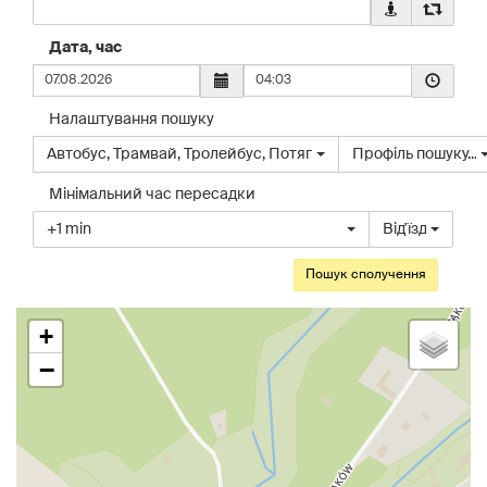
Завантажте
Помінят
початков
дані
місцями
точки
геолокації
початков
Дата, час
зі
для
та
Час
свого
пункту
кінцеву
пристро
призначення
точки
Налаштування пошуку
зі
Виберіть
Виберіть
Автобус
,
Трамвай
,
Тролейбус
,
Потяг
Профіль пошуку...
свого
тип
необов’язковий
пристрою
транспортного
профіль
Мінімальний час пересадки
засобу
пошуку
Виберіть
+1 min
Від'їзд
підключення
час
прибуття
або
відправлення
+
−