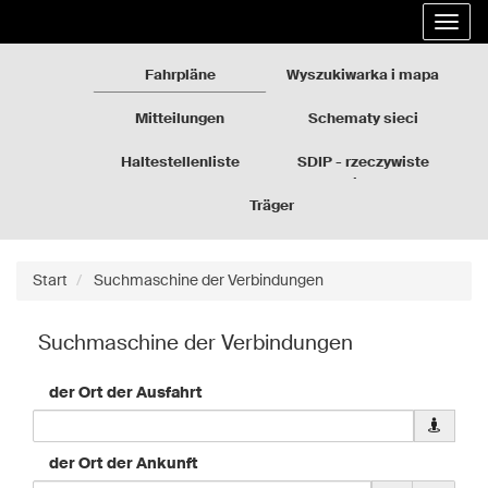
Rozkłady
Gehe
Entfal
jazdy
zum
die
GZM
Inhalt
Navig
der
Fahrpläne
Wyszukiwarka i mapa
Seite
über
Mitteilungen
Schematy sieci
Haltestellenliste
SDIP - rzeczywiste
odjazdy
Träger
Start
Suchmaschine der Verbindungen
Suchmaschine der Verbindungen
der Ort der Ausfahrt
Pobierz
dane
geolokali
der Ort der Ankunft
dla