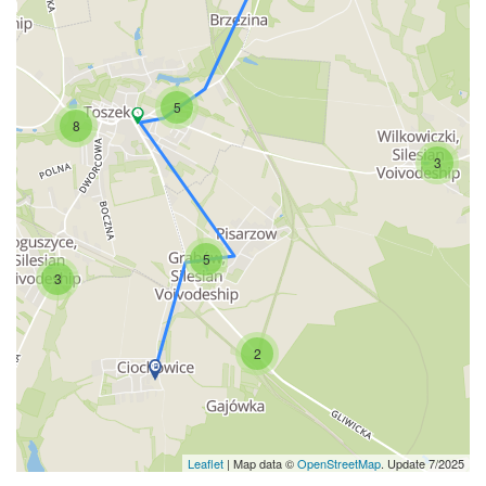
5
8
3
5
3
2
Leaflet
| Map data ©
OpenStreetMap
. Update 7/2025