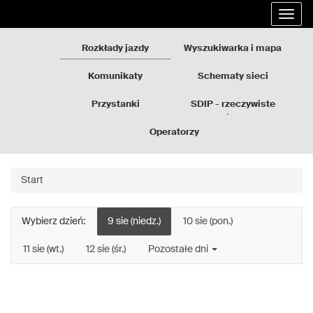
Rozkłady
Przejdź
Rozwi
jazdy
do
nawig
GZM
treści
strony
Rozkłady jazdy
Wyszukiwarka i mapa
Komunikaty
Schematy sieci
Przystanki
SDIP - rzeczywiste
odjazdy
Operatorzy
Start
Wybierz dzień:
9 sie (niedz.)
10 sie (pon.)
11 sie (wt.)
12 sie (śr.)
Pozostałe dni