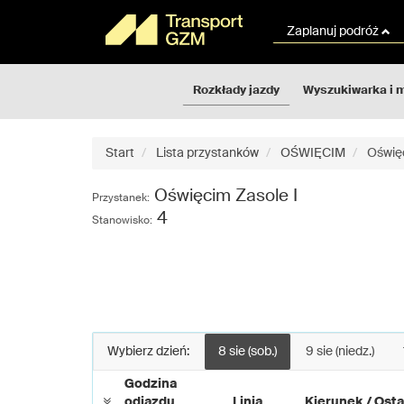
Rozkłady
Przejdź
jazdy
do
Zaplanuj podróż
GZM
treści
strony
Rozkłady jazdy
Wyszukiwarka i 
Start
Lista przystanków
OŚWIĘCIM
Oświęc
Oświęcim Zasole I
Przystanek:
4
Stanowisko:
Wybierz dzień:
8 sie (sob.)
9 sie (niedz.)
Godzina
odjazdu
Linia
Kierunek / Osta