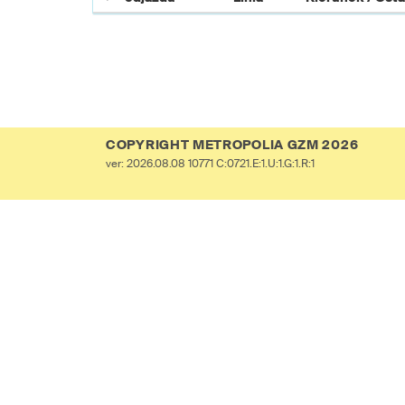
COPYRIGHT METROPOLIA GZM 2026
ver: 2026.08.08 10771 C:0721.E:1.U:1.G:1.R:1