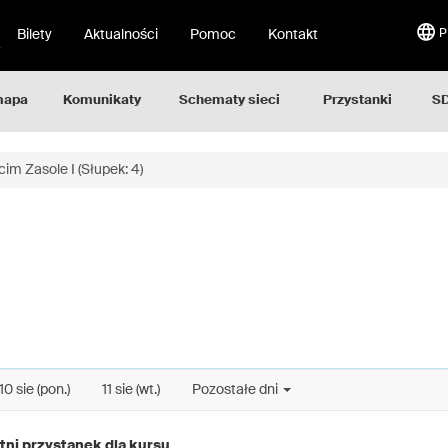
Bilety
Aktualności
Pomoc
Kontakt
P
mapa
Komunikaty
Schematy sieci
Przystanki
SD
im Zasole I (Słupek: 4)
10 sie (pon.)
11 sie (wt.)
Pozostałe dni
tni przystanek dla kursu