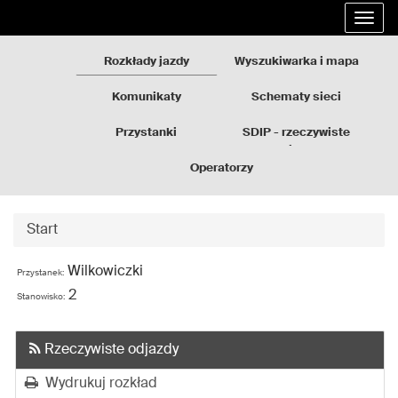
Rozkłady
Przejdź
Rozw
jazdy
do
nawi
GZM
treści
Rozkłady jazdy
Wyszukiwarka i mapa
strony
Komunikaty
Schematy sieci
Przystanki
SDIP - rzeczywiste
odjazdy
Operatorzy
Start
Wilkowiczki
Przystanek:
2
Stanowisko:
Rzeczywiste odjazdy
Wydrukuj rozkład