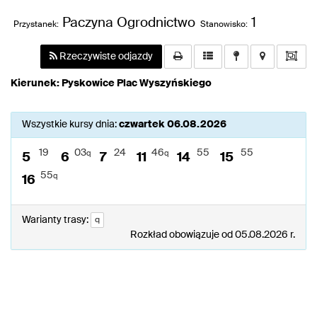
Paczyna Ogrodnictwo
1
Przystanek:
Stanowisko:
Rzeczywiste odjazdy
Kierunek: Pyskowice Plac Wyszyńskiego
Wszystkie kursy dnia:
czwartek 06.08.2026
19
03
24
46
55
55
q
q
5
6
7
11
14
15
55
q
16
Warianty trasy:
q
Rozkład obowiązuje od 05.08.2026 r.