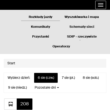
Rozkłady
Przejdź
Rozwi
jazdy
do
nawig
GZM
treści
strony
Rozkłady jazdy
Wyszukiwarka i mapa
Komunikaty
Schematy sieci
Przystanki
SDIP - rzeczywiste
odjazdy
Operatorzy
Start
Wybierz dzień:
6 sie (czw.)
7 sie (pt.)
8 sie (sob.)
9 sie (niedz.)
Pozostałe dni
208