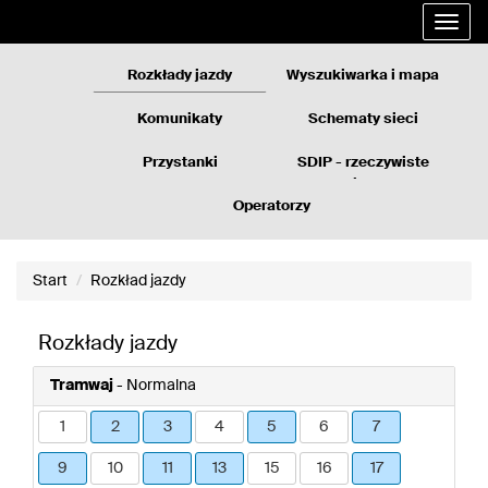
Rozkłady
Przejdź
Rozwi
jazdy
do
nawig
GZM
treści
strony
Rozkłady jazdy
Wyszukiwarka i mapa
Komunikaty
Schematy sieci
Przystanki
SDIP - rzeczywiste
odjazdy
Operatorzy
Start
Rozkład jazdy
Rozkłady jazdy
Tramwaj
- Normalna
1
2
3
4
5
6
7
9
10
11
13
15
16
17