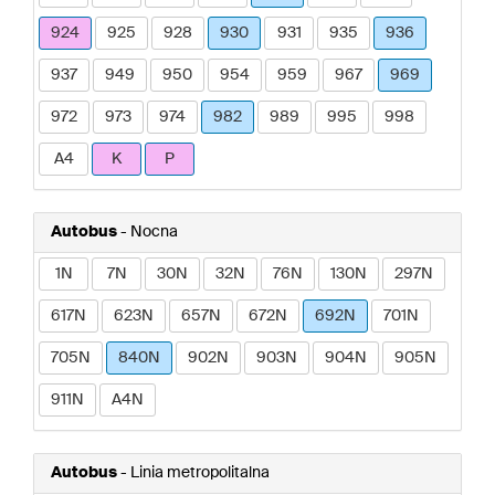
924
925
928
930
931
935
936
937
949
950
954
959
967
969
972
973
974
982
989
995
998
A4
K
P
Autobus
- Nocna
1N
7N
30N
32N
76N
130N
297N
617N
623N
657N
672N
692N
701N
705N
840N
902N
903N
904N
905N
911N
A4N
Autobus
- Linia metropolitalna