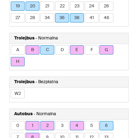
19
20
21
22
23
24
26
27
28
34
36
38
41
46
Trolejbus
- Normalna
A
B
C
D
E
F
G
H
Trolejbus
- Bezpłatna
W2
Autobus
- Normalna
0
1
2
3
4
5
6
7
8
9
10
11
12
13