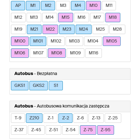
AP
M1
M2
M3
M4
M10
M11
M12
M13
M14
M15
M16
M17
M18
M19
M21
M22
M23
M24
M25
M28
M100
M101
M102
M103
M104
M105
M106
M107
M108
M109
M116
Autobus
- Bezpłatna
GKS1
GKS2
S1
Autobus
- Autobusowa komunikacja zastępcza
T-9
Z210
Z-1
Z-2
Z-6
Z-13
Z-25
Z-37
Z-45
Z-51
Z-54
Z-75
Z-95