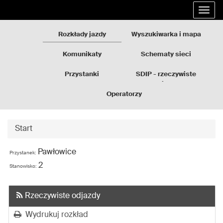
Rozkłady
Przejdź
Rozw
jazdy
do
nawi
GZM
treści
Rozkłady jazdy
Wyszukiwarka i mapa
strony
Komunikaty
Schematy sieci
Przystanki
SDIP - rzeczywiste
odjazdy
Operatorzy
Start
Pawłowice
Przystanek:
2
Stanowisko:
Rzeczywiste odjazdy
Wydrukuj rozkład