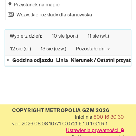
Przystanek na mapie
Wszystkie rozkłady dla stanowiska
Wybierz dzień:
10 sie (pon.)
11 sie (wt.)
12 sie (śr.)
13 sie (czw.)
Pozostałe dni
Godzina odjazdu
Linia
Kierunek / Ostatni przysta
COPYRIGHT METROPOLIA GZM 2026
Infolinia
800 16 30 30
ver: 2026.08.08 10771 C:0721.E:1.U:1.G:1.R:1
Ustawienia prywatności