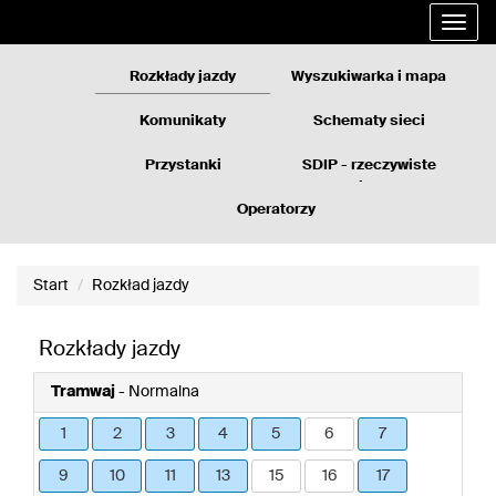
Rozkłady
Przejdź
Rozwi
jazdy
do
nawig
GZM
treści
strony
Rozkłady jazdy
Wyszukiwarka i mapa
Komunikaty
Schematy sieci
Przystanki
SDIP - rzeczywiste
odjazdy
Operatorzy
Start
Rozkład jazdy
Rozkłady jazdy
Tramwaj
- Normalna
1
2
3
4
5
6
7
9
10
11
13
15
16
17