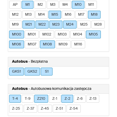
AP
M1
M2
M3
M4
M10
M11
M12
M13
M14
M15
M16
M17
M18
M19
M21
M22
M23
M24
M25
M28
M100
M101
M102
M103
M104
M105
M106
M107
M108
M109
M116
Autobus
- Bezpłatna
GKS1
GKS2
S1
Autobus
- Autobusowa komunikacja zastępcza
T-4
T-9
Z210
Z-1
Z-2
Z-6
Z-13
Z-25
Z-37
Z-45
Z-51
Z-54