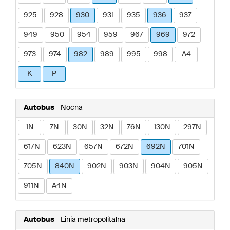
925
928
930
931
935
936
937
949
950
954
959
967
969
972
973
974
982
989
995
998
A4
K
P
Autobus
- Nocna
1N
7N
30N
32N
76N
130N
297N
617N
623N
657N
672N
692N
701N
705N
840N
902N
903N
904N
905N
911N
A4N
Autobus
- Linia metropolitalna