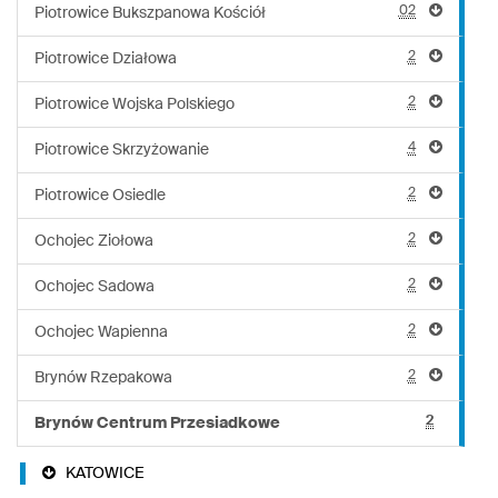
02
Piotrowice Bukszpanowa Kościół
2
Piotrowice Działowa
2
Piotrowice Wojska Polskiego
4
Piotrowice Skrzyżowanie
2
Piotrowice Osiedle
2
Ochojec Ziołowa
2
Ochojec Sadowa
2
Ochojec Wapienna
2
Brynów Rzepakowa
2
Brynów Centrum Przesiadkowe
KATOWICE