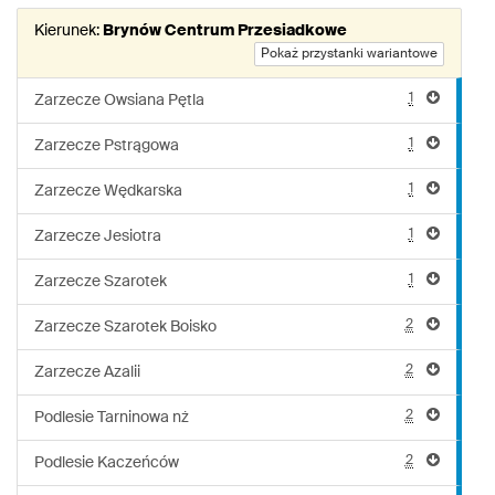
Kierunek:
Brynów Centrum Przesiadkowe
Pokaż przystanki wariantowe
1
Zarzecze Owsiana Pętla
1
Zarzecze Pstrągowa
1
Zarzecze Wędkarska
1
Zarzecze Jesiotra
1
Zarzecze Szarotek
2
Zarzecze Szarotek Boisko
2
Zarzecze Azalii
2
Podlesie Tarninowa nż
2
Podlesie Kaczeńców