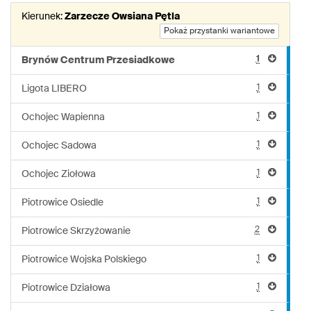
linii:
Kierunek:
Zarzecze Owsiana Pętla
937
Pokaż przystanki wariantowe
1
Brynów Centrum Przesiadkowe
1
Ligota LIBERO
1
Ochojec Wapienna
1
Ochojec Sadowa
1
Ochojec Ziołowa
1
Piotrowice Osiedle
2
Piotrowice Skrzyżowanie
1
Piotrowice Wojska Polskiego
1
Piotrowice Działowa