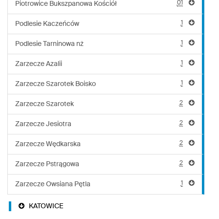
01
Piotrowice Bukszpanowa Kościół
1
Podlesie Kaczeńców
1
Podlesie Tarninowa nż
1
Zarzecze Azalii
1
Zarzecze Szarotek Boisko
2
Zarzecze Szarotek
2
Zarzecze Jesiotra
2
Zarzecze Wędkarska
2
Zarzecze Pstrągowa
1
Zarzecze Owsiana Pętla
KATOWICE