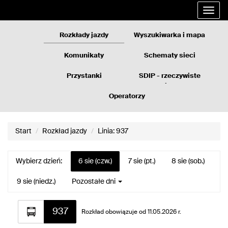
Rozkłady
Przejdź
Rozwi
jazdy
do
nawig
GZM
treści
strony
Rozkłady jazdy
Wyszukiwarka i mapa
Komunikaty
Schematy sieci
Przystanki
SDIP - rzeczywiste
odjazdy
Operatorzy
Start
Rozkład jazdy
Linia: 937
Wybierz dzień:
6 sie (czw.)
7 sie (pt.)
8 sie (sob.)
9 sie (niedz.)
Pozostałe dni
Rozkład
937
jazdy
Rozkład obowiązuje od 11.05.2026 r.
dla