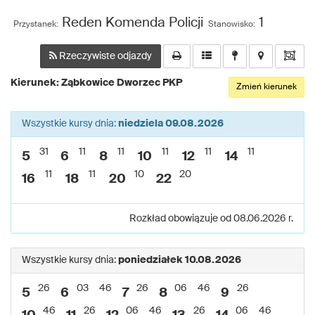
Reden Komenda Policji
1
Przystanek:
Stanowisko:
Rzeczywiste odjazdy
Kierunek: Ząbkowice Dworzec PKP
Zmień kierunek
Wszystkie kursy dnia:
niedziela 09.08.2026
31
11
11
11
11
11
5
6
8
10
12
14
11
11
10
20
16
18
20
22
Rozkład obowiązuje od 08.06.2026 r.
Wszystkie kursy dnia:
poniedziałek 10.08.2026
26
03
46
26
06
46
26
5
6
7
8
9
46
26
06
46
26
06
46