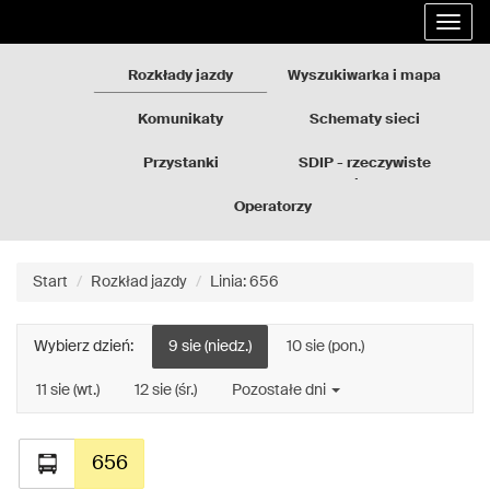
Rozkłady
Przejdź
Rozwi
jazdy
do
nawig
GZM
treści
strony
Rozkłady jazdy
Wyszukiwarka i mapa
Komunikaty
Schematy sieci
Przystanki
SDIP - rzeczywiste
odjazdy
Operatorzy
Start
Rozkład jazdy
Linia: 656
Wybierz dzień:
9 sie (niedz.)
10 sie (pon.)
11 sie (wt.)
12 sie (śr.)
Pozostałe dni
656