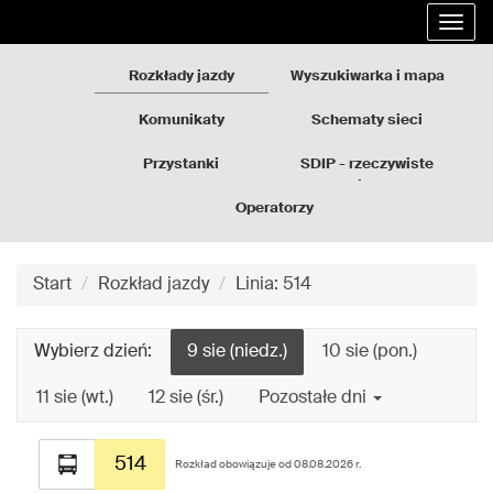
Rozkłady
Przejdź
Rozw
jazdy
do
nawi
GZM
treści
Rozkłady jazdy
Wyszukiwarka i mapa
strony
Komunikaty
Schematy sieci
Przystanki
SDIP - rzeczywiste
odjazdy
Operatorzy
Start
Rozkład jazdy
Linia: 514
Wybierz dzień:
9 sie (niedz.)
10 sie (pon.)
11 sie (wt.)
12 sie (śr.)
Pozostałe dni
Rozkład
jazdy
514
Rozkład obowiązuje od 08.08.2026 r.
dla