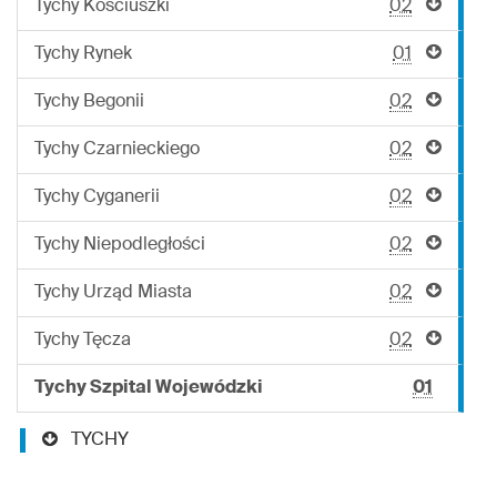
Tychy Kościuszki
02
Tychy Rynek
01
Tychy Begonii
02
Tychy Czarnieckiego
02
Tychy Cyganerii
02
Tychy Niepodległości
02
Tychy Urząd Miasta
02
Tychy Tęcza
02
Tychy Szpital Wojewódzki
01
TYCHY