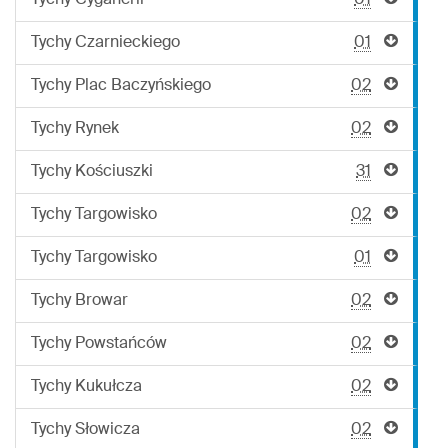
Tychy Cyganerii
01
Tychy Czarnieckiego
01
Tychy Plac Baczyńskiego
02
Tychy Rynek
02
Tychy Kościuszki
31
Tychy Targowisko
02
Tychy Targowisko
01
Tychy Browar
02
Tychy Powstańców
02
Tychy Kukułcza
02
Tychy Słowicza
02