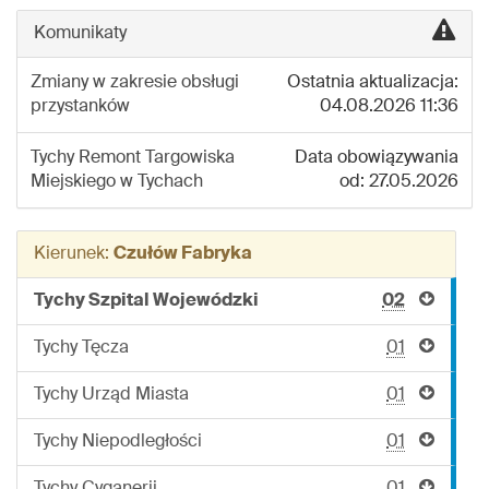
linii:
514
Komunikaty
Zmiany w zakresie obsługi
Ostatnia aktualizacja:
przystanków
04.08.2026 11:36
Tychy
Remont Targowiska
Data obowiązywania
Miejskiego w Tychach
od: 27.05.2026
Kierunek:
Czułów Fabryka
Tychy Szpital Wojewódzki
02
Tychy Tęcza
01
Tychy Urząd Miasta
01
Tychy Niepodległości
01