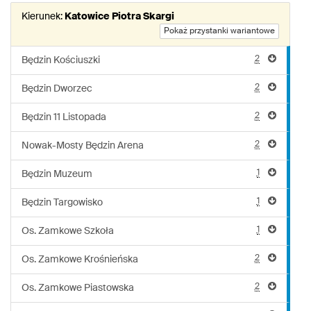
linii:
Kierunek:
Katowice Piotra Skargi
40
Pokaż przystanki wariantowe
2
Będzin Kościuszki
2
Będzin Dworzec
2
Będzin 11 Listopada
2
Nowak-Mosty Będzin Arena
1
Będzin Muzeum
1
Będzin Targowisko
1
Os. Zamkowe Szkoła
2
Os. Zamkowe Krośnieńska
2
Os. Zamkowe Piastowska