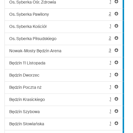
1
Os. Syberka Ośr. Zdrowia
2
Os. Syberka Pawilony
1
Os. Syberka Kościół
2
Os. Syberka Piłsudskiego
3
Nowak-Mosty Będzin Arena
1
Będzin 11 Listopada
1
Będzin Dworzec
1
Będzin Poczta nż
1
Będzin Krasickiego
1
Będzin Szybowa
1
Będzin Słowiańska