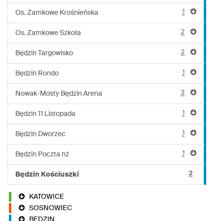
1
Os. Zamkowe Krośnieńska
2
Os. Zamkowe Szkoła
2
Będzin Targowisko
1
Będzin Rondo
3
Nowak-Mosty Będzin Arena
1
Będzin 11 Listopada
1
Będzin Dworzec
1
Będzin Poczta nż
2
Będzin Kościuszki
KATOWICE
SOSNOWIEC
BĘDZIN