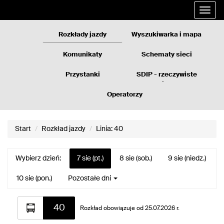
Rozkłady
Przejdź
Rozwi
jazdy
do
nawig
GZM
treści
strony
Rozkłady jazdy
Wyszukiwarka i mapa
Komunikaty
Schematy sieci
Przystanki
SDIP - rzeczywiste
odjazdy
Operatorzy
Start
Rozkład jazdy
Linia: 40
Wybierz dzień:
7 sie (pt.)
8 sie (sob.)
9 sie (niedz.)
10 sie (pon.)
Pozostałe dni
Rozkład
40
jazdy
Rozkład obowiązuje od 25.07.2026 r.
dla