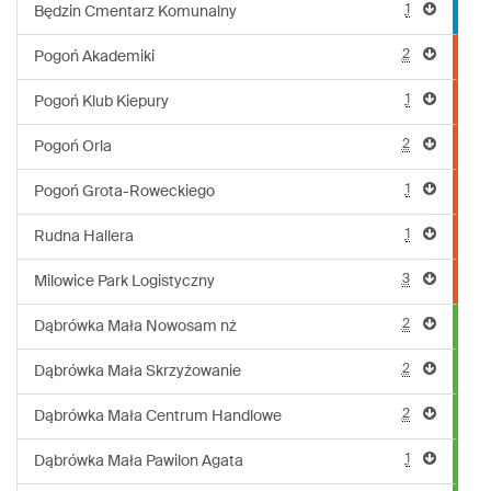
1
Będzin Cmentarz Komunalny
2
Pogoń Akademiki
1
Pogoń Klub Kiepury
2
Pogoń Orla
1
Pogoń Grota-Roweckiego
1
Rudna Hallera
3
Milowice Park Logistyczny
2
Dąbrówka Mała Nowosam nż
2
Dąbrówka Mała Skrzyżowanie
2
Dąbrówka Mała Centrum Handlowe
1
Dąbrówka Mała Pawilon Agata