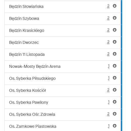
2
Będzin Słowiańska
2
Będzin Szybowa
2
Będzin Krasickiego
2
Będzin Dworzec
2
Będzin 11 Listopada
1
Nowak-Mosty Będzin Arena
1
Os. Syberka Piłsudskiego
2
Os. Syberka Kościół
1
Os. Syberka Pawilony
2
Os. Syberka Ośr. Zdrowia
1
Os. Zamkowe Piastowska