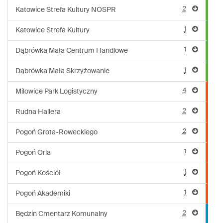
2
Katowice Strefa Kultury NOSPR
1
Katowice Strefa Kultury
1
Dąbrówka Mała Centrum Handlowe
1
Dąbrówka Mała Skrzyżowanie
4
Milowice Park Logistyczny
2
Rudna Hallera
2
Pogoń Grota-Roweckiego
1
Pogoń Orla
1
Pogoń Kościół
1
Pogoń Akademiki
2
Będzin Cmentarz Komunalny