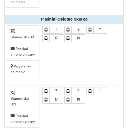
na mapie
Piaśniki Osiedle Skałka
7
9
11
Stanowisko 01t
17
19
Rozkład
chronologiczny
Przystanek
na mapie
7
9
11
Stanowisko
17
19
02t
Rozkład
chronologiczny