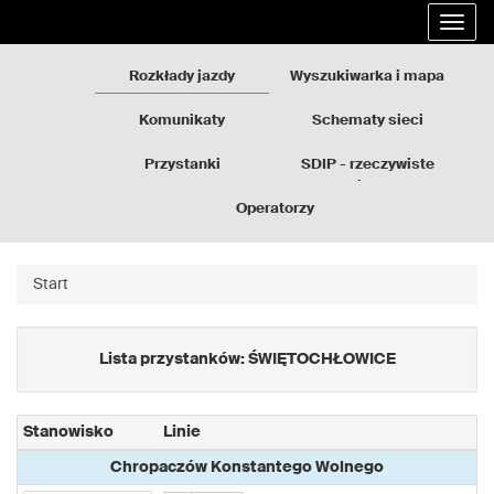
Rozkłady
Przejdź
Rozwi
jazdy
do
nawig
GZM
treści
strony
Rozkłady jazdy
Wyszukiwarka i mapa
Komunikaty
Schematy sieci
Przystanki
SDIP - rzeczywiste
odjazdy
Operatorzy
Start
Lista przystanków: ŚWIĘTOCHŁOWICE
Stanowisko
Linie
Chropaczów Konstantego Wolnego