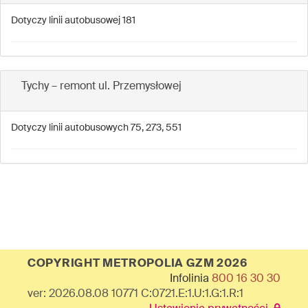
Dotyczy linii autobusowej 181
Tychy – remont ul. Przemysłowej
Dotyczy linii autobusowych 75, 273, 551
COPYRIGHT METROPOLIA GZM 2026
Infolinia
800 16 30 30
ver: 2026.08.08 10771 C:0721.E:1.U:1.G:1.R:1