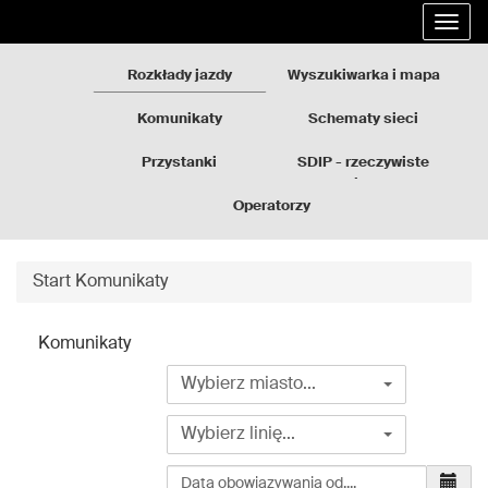
Rozkłady
Przejdź
Rozw
jazdy
do
nawi
GZM
treści
Rozkłady jazdy
Wyszukiwarka i mapa
strony
Komunikaty
Schematy sieci
Przystanki
SDIP - rzeczywiste
odjazdy
Operatorzy
Start
Komunikaty
Komunikaty
Wybierz
Wybierz miasto...
miasto...
Wybierz
Wybierz linię...
linię...
Wybierz