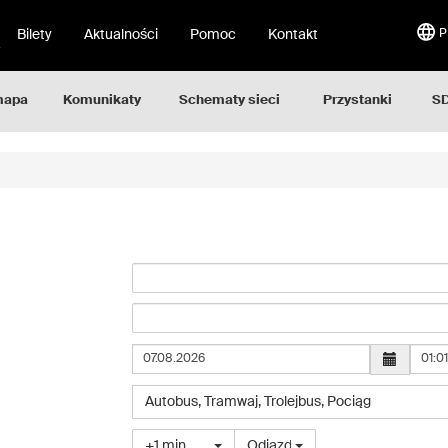
Bilety
Aktualności
Pomoc
Kontakt
P
mapa
Komunikaty
Schematy sieci
Przystanki
SD
Godz
Wybierz
Autobus
,
Tramwaj
,
Trolejbus
,
Pociąg
typ
pojazdu
Wybierz
+1 min
Odjazd