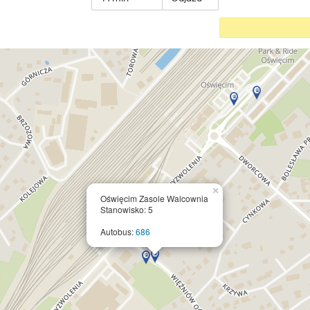
czas
przyjazdu
lub
odjazdu
×
Oświęcim Zasole Walcownia
Stanowisko: 5
Autobus:
686