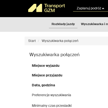
Rozkłady
Przejdź
jazdy
do
Zaplanuj podróż
GZM
treści
strony
Rozkłady jazdy
Wyszukiwarka i 
Start
Wyszukiwarka połączeń
Wyszukiwarka połączeń
Miejsce wyjazdu
Miejsce przyjazdu
Data, godzina
Preferencje wyszukiwania
Minimalny czas przesiadki