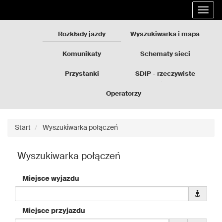
Rozkłady
Przejdź
Rozwi
jazdy
do
nawig
GZM
treści
strony
Rozkłady jazdy
Wyszukiwarka i mapa
Komunikaty
Schematy sieci
Przystanki
SDIP - rzeczywiste
odjazdy
Operatorzy
Start
Wyszukiwarka połączeń
Wyszukiwarka połączeń
Miejsce wyjazdu
Pobierz
dane
geolokali
Miejsce przyjazdu
dla