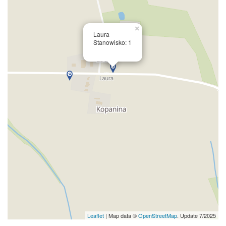
×
Laura
Stanowisko: 1
Leaflet
| Map data ©
OpenStreetMap
. Update 7/2025