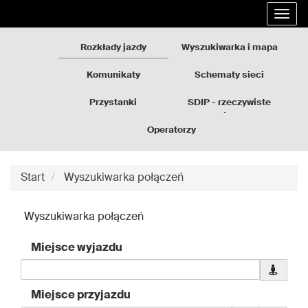
Rozkłady
Przejdź
Rozw
jazdy
do
nawi
GZM
treści
Rozkłady jazdy
Wyszukiwarka i mapa
strony
Komunikaty
Schematy sieci
Przystanki
SDIP - rzeczywiste
odjazdy
Operatorzy
Start
Wyszukiwarka połączeń
Wyszukiwarka połączeń
Miejsce wyjazdu
Pobierz
dane
Miejsce przyjazdu
geolokal