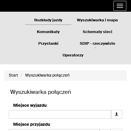
Rozkłady
Przejdź
Rozwi
jazdy
do
nawig
GZM
treści
strony
Rozkłady jazdy
Wyszukiwarka i mapa
Komunikaty
Schematy sieci
Przystanki
SDIP - rzeczywiste
odjazdy
Operatorzy
Start
Wyszukiwarka połączeń
Wyszukiwarka połączeń
Miejsce wyjazdu
Pobierz
dane
geolokali
Miejsce przyjazdu
dla