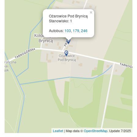
×
Ożarowice Pod Brynicą
Stanowisko: 1
Autobus:
103
,
179
,
246
Leaflet
| Map data ©
OpenStreetMap
. Update 7/2025